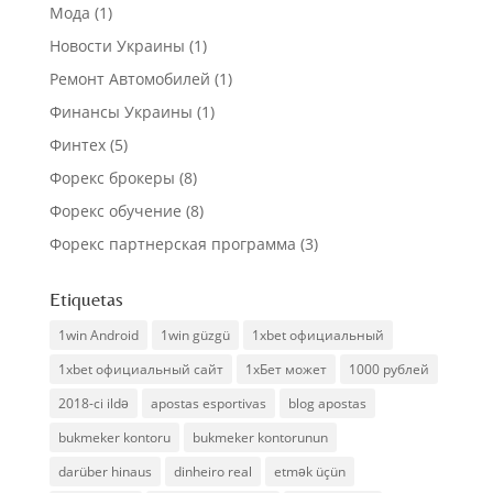
Мода
(1)
Новости Украины
(1)
Ремонт Автомобилей
(1)
Финансы Украины
(1)
Финтех
(5)
Форекс брокеры
(8)
Форекс обучение
(8)
Форекс партнерская программа
(3)
Etiquetas
1win Android
1win güzgü
1xbet официальный
1xbet официальный сайт
1хБет может
1000 рублей
2018-ci ildə
apostas esportivas
blog apostas
bukmeker kontoru
bukmeker kontorunun
darüber hinaus
dinheiro real
etmək üçün