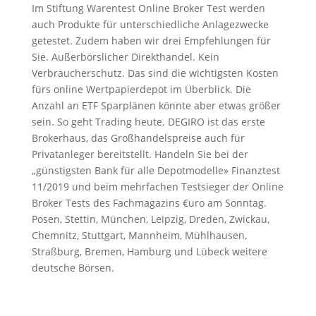
Im Stiftung Warentest Online Broker Test werden
auch Produkte für unterschiedliche Anlagezwecke
getestet. Zudem haben wir drei Empfehlungen für
Sie. Außerbörslicher Direkthandel. Kein
Verbraucherschutz. Das sind die wichtigsten Kosten
fürs online Wertpapierdepot im Überblick. Die
Anzahl an ETF Sparplänen könnte aber etwas größer
sein. So geht Trading heute. DEGIRO ist das erste
Brokerhaus, das Großhandelspreise auch für
Privatanleger bereitstellt. Handeln Sie bei der
„günstigsten Bank für alle Depot­modelle» Finanztest
11/2019 und beim mehr­fachen Test­sieger der Online
Broker Tests des Fach­magazins €uro am Sonntag.
Posen, Stettin, München, Leipzig, Dreden, Zwickau,
Chemnitz, Stuttgart, Mannheim, Mühlhausen,
Straßburg, Bremen, Hamburg und Lübeck weitere
deutsche Börsen.