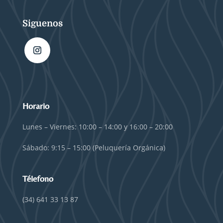
Siguenos
Horario
Lunes – Viernes: 10:00 – 14:00 y 16:00 – 20:00
Sábado: 9:15 – 15:00 (Peluquería Orgánica)
Télefono
(34) 641 33 13 87