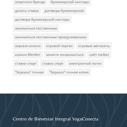
азартного бренда
букмекерской конторы
делать ставки
договора букмекерской
договора букмекерской конторы
заниматься постоянным
заниматься постоянным прокручиванием
зеркало можно
игровой портал
игровые автоматы
казино Мелбет
можете ознакомиться
сайт melbet
ставки спорт
ставок спорт
электронной почте
“Зеркало” точная
“Зеркало” точная копия
Centro de Bienestar Integral YogaConecta