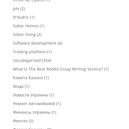
pm
(2)
Pribahis
(1)
Sober Homes
(1)
Sober living
(2)
Software development
(4)
Trading platform
(1)
Uncategorized
(354)
What Is The Best Reddit Essay Writing Service?
(1)
Комета Казино
(1)
Мода
(1)
Новости Украины
(1)
Ремонт Автомобилей
(1)
Финансы Украины
(1)
Финтех
(5)