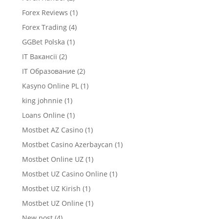
Forex Reviews
(1)
Forex Trading
(4)
GGBet Polska
(1)
IT Вакансії
(2)
IT Образование
(2)
Kasyno Online PL
(1)
king johnnie
(1)
Loans Online
(1)
Mostbet AZ Casino
(1)
Mostbet Casino Azerbaycan
(1)
Mostbet Online UZ
(1)
Mostbet UZ Casino Online
(1)
Mostbet UZ Kirish
(1)
Mostbet UZ Online
(1)
New post
(4)