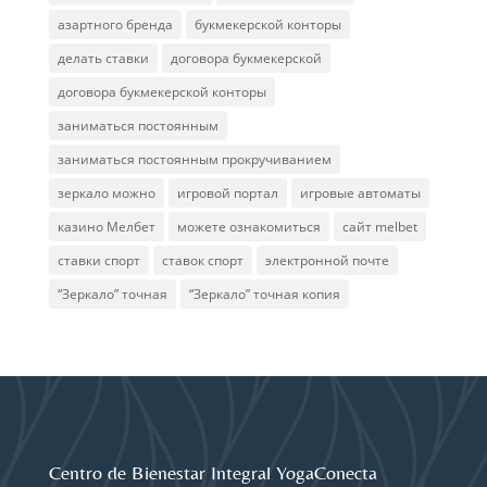
азартного бренда
букмекерской конторы
делать ставки
договора букмекерской
договора букмекерской конторы
заниматься постоянным
заниматься постоянным прокручиванием
зеркало можно
игровой портал
игровые автоматы
казино Мелбет
можете ознакомиться
сайт melbet
ставки спорт
ставок спорт
электронной почте
“Зеркало” точная
“Зеркало” точная копия
Centro de Bienestar Integral YogaConecta