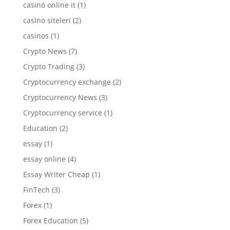
casinò online it
(1)
casino siteleri
(2)
casinos
(1)
Crypto News
(7)
Crypto Trading
(3)
Cryptocurrency exchange
(2)
Cryptocurrency News
(3)
Cryptocurrency service
(1)
Education
(2)
essay
(1)
essay online
(4)
Essay Writer Cheap
(1)
FinTech
(3)
Forex
(1)
Forex Education
(5)