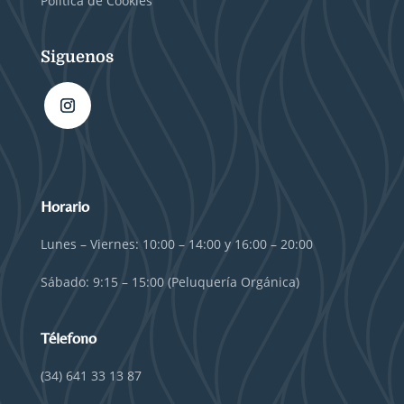
Política de Cookies
Siguenos
Horario
Lunes – Viernes: 10:00 – 14:00 y 16:00 – 20:00
Sábado: 9:15 – 15:00 (Peluquería Orgánica)
Télefono
(34) 641 33 13 87