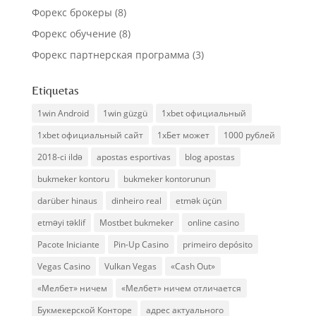
Форекс брокеры
(8)
Форекс обучение
(8)
Форекс партнерская программа
(3)
Etiquetas
1win Android
1win güzgü
1xbet официальный
1xbet официальный сайт
1хБет может
1000 рублей
2018-ci ildə
apostas esportivas
blog apostas
bukmeker kontoru
bukmeker kontorunun
darüber hinaus
dinheiro real
etmək üçün
etməyi təklif
Mostbet bukmeker
online casino
Pacote Iniciante
Pin-Up Casino
primeiro depósito
Vegas Casino
Vulkan Vegas
«Cash Out»
«Мелбет» ничем
«Мелбет» ничем отличается
Букмекерской Конторе
адрес актуального