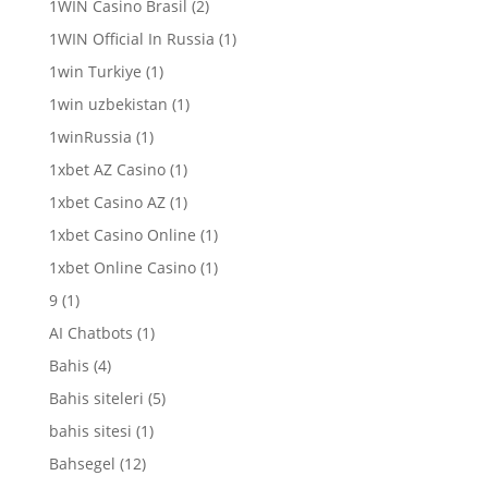
1WIN Casino Brasil
(2)
1WIN Official In Russia
(1)
1win Turkiye
(1)
1win uzbekistan
(1)
1winRussia
(1)
1xbet AZ Casino
(1)
1xbet Casino AZ
(1)
1xbet Casino Online
(1)
1xbet Online Casino
(1)
9
(1)
AI Chatbots
(1)
Bahis
(4)
Bahis siteleri
(5)
bahis sitesi
(1)
Bahsegel
(12)