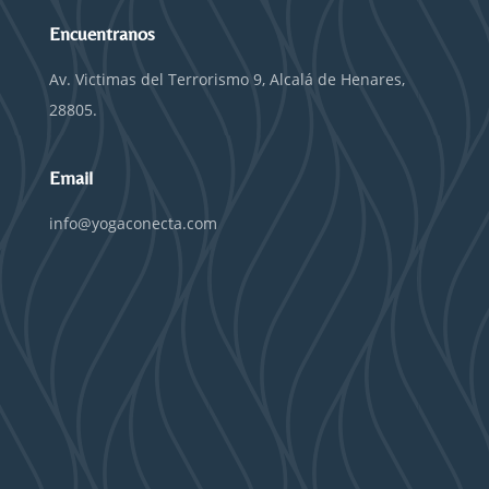
Encuentranos
Av. Victimas del Terrorismo 9, Alcalá de Henares,
28805.
Email
info@yogaconecta.com