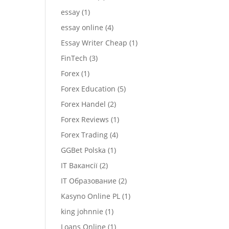
essay
(1)
essay online
(4)
Essay Writer Cheap
(1)
FinTech
(3)
Forex
(1)
Forex Education
(5)
Forex Handel
(2)
Forex Reviews
(1)
Forex Trading
(4)
GGBet Polska
(1)
IT Вакансії
(2)
IT Образование
(2)
Kasyno Online PL
(1)
king johnnie
(1)
Loans Online
(1)