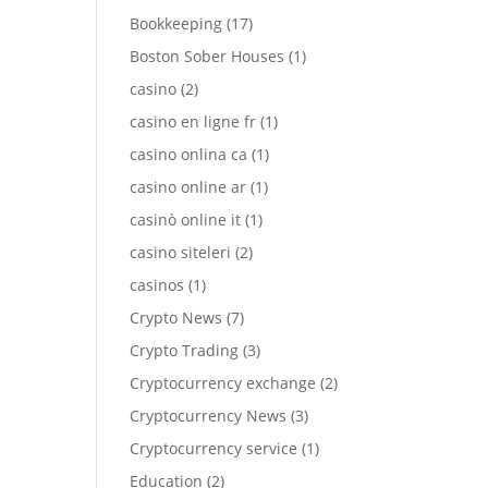
Bookkeeping
(17)
Boston Sober Houses
(1)
casino
(2)
casino en ligne fr
(1)
casino onlina ca
(1)
casino online ar
(1)
casinò online it
(1)
casino siteleri
(2)
casinos
(1)
Crypto News
(7)
Crypto Trading
(3)
Cryptocurrency exchange
(2)
Cryptocurrency News
(3)
Cryptocurrency service
(1)
Education
(2)