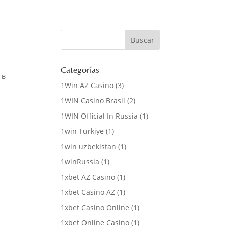
Categorías
 в
1Win AZ Casino
(3)
1WIN Casino Brasil
(2)
1WIN Official In Russia
(1)
1win Turkiye
(1)
1win uzbekistan
(1)
1winRussia
(1)
1xbet AZ Casino
(1)
1xbet Casino AZ
(1)
1xbet Casino Online
(1)
1xbet Online Casino
(1)