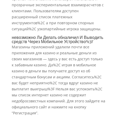
прозрачные экспериентальные взаиморасчетов с
клиентами. Пользователям доступен
расширенный список платежных
инструментов%2C а при повторном спорных
ситуаций%2C узкопартийные игрока защищены.
невозможно Ли Делать обналичил И Выводить
средств Через Мобильное Устройство%3F
Магазины приложений удалили почти все
приложения для казино и реальные деньги из
своих магазинов — здесь у вас есть доступ только
к забавным казино. Да%2C играя в мобильное
казино в деньги вы получаете доступ ко об
стандартным бонусам и акциям. Согласитесь%2C
вас будет неприятно%2C тогда вдруг казино не
выплатит выигрыш%3F Нельзя вас успокоить%2C
мы список интернет казино не содержит
недобросовестных компаний. Для этого зайдите на
официального сайт и нажмите на кнопку
“Регистрация”.