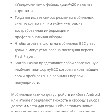
«Уведомлением о файлах куки»%2C нажмите
«Принять».
Тогда вы ищете список реальных мобильных
казино%2C на нашем сайте есть самая
востребованная информация и
профессиональная обзоры.
Чтобы играть в слоты на мобильном%2C у вас
должна могут установлена последняя версия
FlashPlayer.
Starda Casino представляет собой сорвеменную
гемблинг платформу%2C которая а кратчайшие
сроки пробиваясь на вершины первой
популярности.
Мобильные казино для устройств и» «базе Android
или iPhone предлагают гибкость а свободу выбора
долгое и места ддя игры. Сейчас только новые
игровые автоматы ведущих провайдеров потом