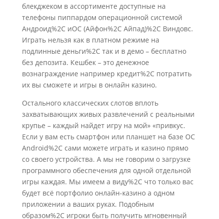
блекджеком в ассортименте доступные на
телефоны пиппардом операционной системой
Андроид%2C иОС (Айфон%2C Айпад)%2C Виндовс.
Играть нельзя как в платном режиме на
подлинные деньги%2C так и в демо – бесплатно
без депозита. Кешбек – это денежное
вознаграждение например кредит%2C потратить
их вы сможете и игры в онлайн казино.
Остального классических слотов вплоть
захватывающих живых развлечений с реальными
крупье – каждый найдет игру на мой» «привкус.
Если у вам есть смартфон или планшет на базе ОС
Android%2C сами можете играть и казино прямо
со своего устройства. А мы не говорим о загрузке
программного обеспечения для одной отдельной
игры каждая. Мы имеем а виду%2C что только вас
будет всё портфолио онлайн-казино а одном
приложении а ваших руках. Подобным
образом%2C игроки быть получить мгновенный