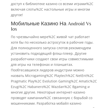
доступ к библиотеке казино со всеми играми%2C
включая слоты%2C настольные игры и многом
другое!
Мобильные Казино На Android Vs
Ios
По чрезвычайно мере%2C живой чат работает
хотя бы по несколько астросуток в рабочие годы.
Для полноценного запуска слотов рекомендуем
установить подходящий флэш-плеер. Другие
разработчики создают свои игры совместимыми
для игры на телефонах и планшетах.
Пообтесавшихся лидеров индустрии можно
назвать Microgaming%2C Playtech%2C NetEnt%2C
Pragmatic Play%2C Evolution Gaming%2C Amatic%2C
Ezugi%2C Habanero%2C Wazdan%2C Bgaming и
многие другие. Некоторые интернет-казино
проводят кампании%2C связанную с борьбой со
мошенниками. Разработка мобайл казино