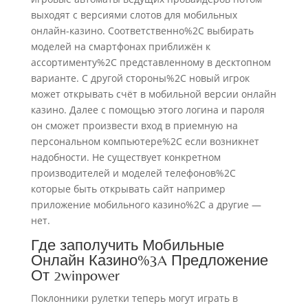
выходят с версиями слотов для мобильных
онлайн-казино. Соответственно%2C выбирать
моделей на смартфонах приближён к
ассортименту%2C представленному в десктопном
варианте. С другой стороны%2C новый игрок
может открывать счёт в мобильной версии онлайн
казино. Далее с помощью этого логина и пароля
он сможет произвести вход в приемную на
персональном компьютере%2C если возникнет
надобности. Не существует конкретном
производителей и моделей телефонов%2C
которые быть открывать сайт например
приложение мобильного казино%2C а другие —
нет.
Где заполучить Мобильные
Онлайн Казино%3A Предложение
От 2winpower
Поклонники рулетки теперь могут играть в