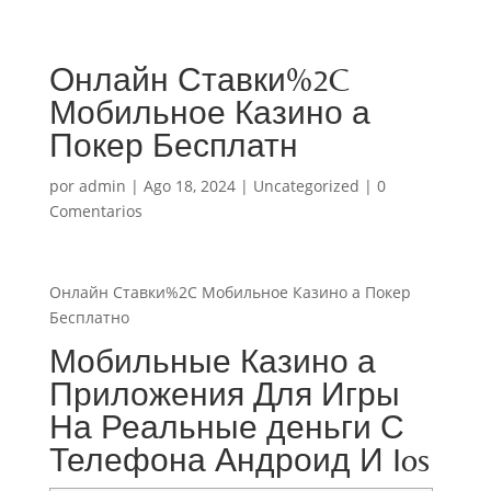
Онлайн Ставки%2C
Мобильное Казино а
Покер Бесплатн
por
admin
|
Ago 18, 2024
|
Uncategorized
|
0
Comentarios
Онлайн Ставки%2C Мобильное Казино а Покер
Бесплатно
Мобильные Казино а
Приложения Для Игры
На Реальные деньги С
Телефона Андроид И Ios