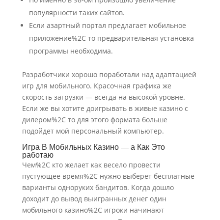
популярности таких сайтов.
Если азартный портал предлагает мобильное
приложение%2C то предварительная установка
программы необходима.
Разработчики хорошо поработали над адаптацией
игр для мобильного. Красочная графика же
скорость загрузки — всегда на высокой уровне.
Если же вы хотите доигрывать в живые казино с
дилером%2C то для этого формата больше
подойдет мой персональный компьютер.
Игра В Мобильных Казино — а Как Это
работаю
Чем%2C кто желает как весело провести
пустующее время%2C нужно выберет бесплатные
варианты одноруких бандитов. Когда дошло
доходит до вывод выигранных денег один
мобильного казино%2C игроки начинают