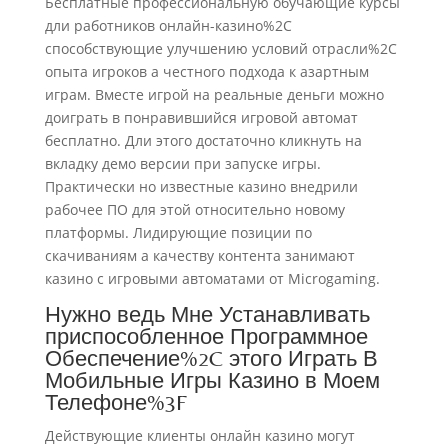
Бесплатные профессиональную обучающие курсы
дли работников онлайн-казино%2C
способствующие улучшению условий отрасли%2C
опыта игроков а честного подхода к азартным
играм. Вместе игрой на реальные деньги можно
доиграть в понравившийся игровой автомат
бесплатно. Дли этого достаточно кликнуть на
вкладку демо версии при запуске игры.
Практически но известные казино внедрили
рабочее ПО для этой относительно новому
платформы. Лидирующие позиции по
скачиваниям а качеству контента занимают
казино с игровыми автоматами от Microgaming.
Нужно ведь Мне Устанавливать
приспособленное Программное
Обеспечение%2C этого Играть В
Мобильные Игры Казино в Моем
Телефоне%3F
Действующие клиенты онлайн казино могут