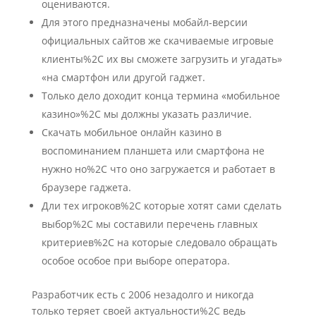
оцениваются.
Для этого предназначены мобайл-версии
официальных сайтов же скачиваемые игровые
клиенты%2C их вы сможете загрузить и угадать»
«на смартфон или другой гаджет.
Только дело доходит конца термина «мобильное
казино»%2C мы должны указать различие.
Скачать мобильное онлайн казино в
воспоминанием планшета или смартфона не
нужно но%2C что оно загружается и работает в
браузере гаджета.
Дли тех игроков%2C которые хотят сами сделать
выбор%2C мы составили перечень главных
критериев%2C на которые следовало обращать
особое особое при выборе оператора.
Разработчик есть с 2006 незадолго и никогда
только теряет своей актуальности%2C ведь