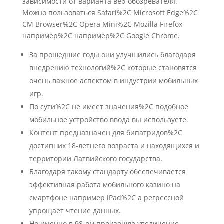
зависимости от варианта веб-обозревателя.
Можно пользоваться Safari%2C Microsoft Edge%2C
CM Browser%2C Opera Mini%2C Mozilla Firefox
например%2C например%2C Google Chrome.
За прошедшие годы они улучшились благодаря
внедрению технологий%2C которые становятся
очень важное аспектом в индустрии мобильных
игр.
По сути%2C не имеет значения%2C подобное
мобильное устройство ввода вы используете.
Контент предназначен для бипатридов%2C
достигших 18-летнего возраста и находящихся и
территории Латвийского государства.
Благодаря такому стандарту обеспечивается
эффективная работа мобильного казино на
смартфоне например iPad%2C а регрессной
упрощает чтение данных.
Но именно в 98-ом произошло увеличение