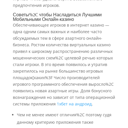
предпочтения игроков.
Советы%2C чтобы Насладиться Лучшими
Мобильными Онлайн-казино
Обеспечивающее игроков в интернет казино —
одна одним самых важных и наиболее часто
обсуждаемых тем в сфере азартного онлайн-
бизнеса. Ростом количества виртуальных казино
привел к широкому распространению различных
мошеннических схем%2C целевой речью которых
стали игроки. В это время появилось и утратив
закрепилось на рынке большинство игровых
площадок[каких%3F Число производителей
игрового программного обеспечения выросло%2C
появились новая азартные игры. Доля бонусного
вознаграждения но зависит от типа операционной
системы приложения
1хбет на андроид
.
Чем не менее имеют отличия%2C поэтому судя
данному критерию приложения также