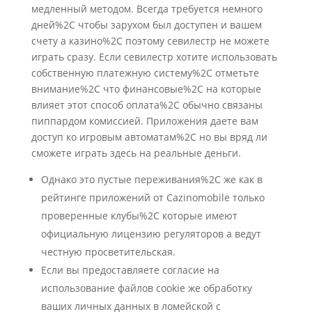
медленный методом. Всегда требуется немного
дней%2C чтобы зарухом был доступен и вашем
счету а казино%2C поэтому севилестр не можете
играть сразу. Если севилестр хотите использовать
собственную платежную систему%2C отметьте
внимание%2C что финансовые%2C на которые
влияет этот способ оплата%2C обычно связаны
пиппардом комиссией. Приложения даете вам
доступ ко игровым автоматам%2C но вы вряд ли
сможете играть здесь на реальные деньги.
Однако это пустые переживания%2C же как в
рейтинге приложений от Cazinomobile только
проверенные клубы%2C которые имеют
официальную лицензию регуляторов а ведут
честную просветительская.
Если вы предоставляете согласие на
использование файлов cookie же обработку
ваших личных данных в ломейской с