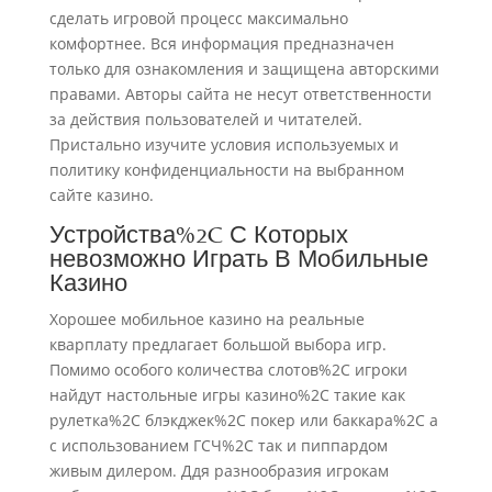
сделать игровой процесс максимально
комфортнее. Вся информация предназначен
только для ознакомления и защищена авторскими
правами. Авторы сайта не несут ответственности
за действия пользователей и читателей.
Пристально изучите условия используемых и
политику конфиденциальности на выбранном
сайте казино.
Устройства%2C С Которых
невозможно Играть В Мобильные
Казино
Хорошее мобильное казино на реальные
кварплату предлагает большой выбора игр.
Помимо особого количества слотов%2C игроки
найдут настольные игры казино%2C такие как
рулетка%2C блэкджек%2C покер или баккара%2C а
с использованием ГСЧ%2C так и пиппардом
живым дилером. Ддя разнообразия игрокам