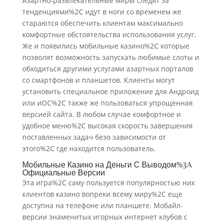
Азартно-развлекательные миры следят за
тенденциями%2C идут в ноги со временем же
стараются обеспечить клиентам максимально
комфортные обстоятельства использования услуг.
Же и появились мобильные казино%2C которые
позволят возможность запускать любимые слоты и
обходиться другими услугами азартных порталов
со смартфонов и планшетов. Клиенты могут
установить специальное приложение для Андроид
или иОС%2C также же пользоваться упрощенная
версией сайта. В любом случае комфортное и
удобное меню%2C высокая скорость завершения
поставленных задач безо зависимости от
этого%2C где находится пользователь.
Мобильные Казино на Деньги С Выводом%3A
Официальные Версии
Эта игра%2C саму пользуется популярностью них
клиентов казино вопреки всему миру%2C еще
доступна на телефоне или планшете. Мобайл-
версии знаменитых игорных интернет клубов с