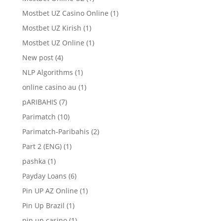
Mostbet UZ Casino Online
(1)
Mostbet UZ Kirish
(1)
Mostbet UZ Online
(1)
New post
(4)
NLP Algorithms
(1)
online casino au
(1)
pARIBAHIS
(7)
Parimatch
(10)
Parimatch-Paribahis
(2)
Part 2 (ENG)
(1)
pashka
(1)
Payday Loans
(6)
Pin UP AZ Online
(1)
Pin Up Brazil
(1)
pin up casino
(1)