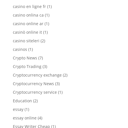
casino en ligne fr
(1)
casino onlina ca
(1)
casino online ar
(1)
casinò online it
(1)
casino siteleri
(2)
casinos
(1)
Crypto News
(7)
Crypto Trading
(3)
Cryptocurrency exchange
(2)
Cryptocurrency News
(3)
Cryptocurrency service
(1)
Education
(2)
essay
(1)
essay online
(4)
Essay Writer Cheap
(1)