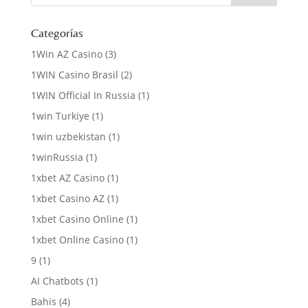
Categorías
1Win AZ Casino
(3)
1WIN Casino Brasil
(2)
1WIN Official In Russia
(1)
1win Turkiye
(1)
1win uzbekistan
(1)
1winRussia
(1)
1xbet AZ Casino
(1)
1xbet Casino AZ
(1)
1xbet Casino Online
(1)
1xbet Online Casino
(1)
9
(1)
AI Chatbots
(1)
Bahis
(4)