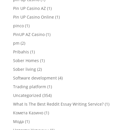
Pin UP Casino AZ
(1)
Pin UP Casino Online
(1)
pinco
(1)
PinUP AZ Casino
(1)
pm
(2)
Pribahis
(1)
Sober Homes
(1)
Sober living
(2)
Software development
(4)
Trading platform
(1)
Uncategorized
(354)
What Is The Best Reddit Essay Writing Service?
(1)
Комета Казино
(1)
Мода
(1)