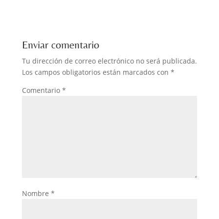
Enviar comentario
Tu dirección de correo electrónico no será publicada.
Los campos obligatorios están marcados con
*
Comentario
*
Nombre
*