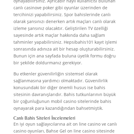
oynayabilirsiniz. Ayrıcabir hayli kullanıcısı bulunan
canlı casinove poker gibi oyunlar üzerinden de
tercihinizi yapabilirsiniz. Spor bahislerinde canlı
olarak şansınızı denerken artık maçları canlı olarak
izleme şansınız olacaktır. Geliştirilen TV özelliği
sayesinde artık maçlar hakkında daha sağlam
tahminler yapabilirsiniz. Hepsibahis101 kayıt işlemi
sonrasında adınıza ait bir hesap oluşturabilirsiniz.
Bunun için ana sayfada buluna üyelik formu doğru
bir şekilde doldurmanız gerekiyor.
Bu etkenler güvenilirliğin sistemsel olarak
sağlanmasına yardımcı olmaktadır. Güvenilirlik
konusundaki bir diğer önemli husus ise bahis
sitesinin davranışlarıdır. Bahis tutkunlarının büyük
bir çoğunluğunun mobil casino sitelerinde bahis
oynayarak para kazandığından bahsetmiştik.
Canlı Bahis Siteleri İncelemeleri
En iyi oyun sağlayıcılarına ait on line casino ve canlı
casino oyunları, Bahse Gel on line casino sitesinde