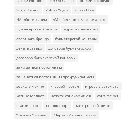
Pacote Iniciante
Pin-Up Casino
primeiro depósito
Vegas Casino
Vulkan Vegas
«Cash Out»
«Мелбет» ничем
«Мелбет» ничем отличается
Букмекерской Конторе
адрес актуального
азартного бренда
букмекерской конторы
делать ставки
договора букмекерской
договора букмекерской конторы
заниматься постоянным
заниматься постоянным прокручиванием
зеркало можно
игровой портал
игровые автоматы
казино Мелбет
можете ознакомиться
сайт melbet
ставки спорт
ставок спорт
электронной почте
“Зеркало” точная
“Зеркало” точная копия