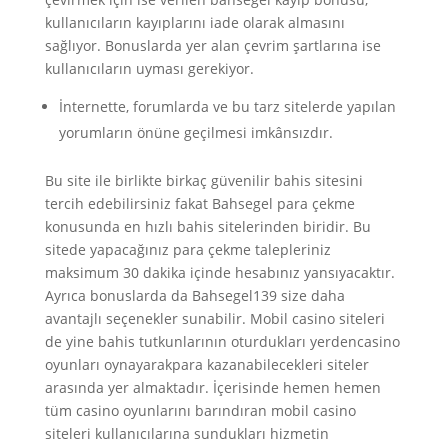
kullanıcıların kayıplarını iade olarak almasını
sağlıyor. Bonuslarda yer alan çevrim şartlarına ise
kullanıcıların uyması gerekiyor.
İnternette, forumlarda ve bu tarz sitelerde yapılan
yorumların önüne geçilmesi imkânsızdır.
Bu site ile birlikte birkaç güvenilir bahis sitesini
tercih edebilirsiniz fakat Bahsegel para çekme
konusunda en hızlı bahis sitelerinden biridir. Bu
sitede yapacağınız para çekme talepleriniz
maksimum 30 dakika içinde hesabınız yansıyacaktır.
Ayrıca bonuslarda da Bahsegel139 size daha
avantajlı seçenekler sunabilir. Mobil casino siteleri
de yine bahis tutkunlarının oturdukları yerdencasino
oyunları oynayarakpara kazanabilecekleri siteler
arasında yer almaktadır. İçerisinde hemen hemen
tüm casino oyunlarını barındıran mobil casino
siteleri kullanıcılarına sundukları hizmetin