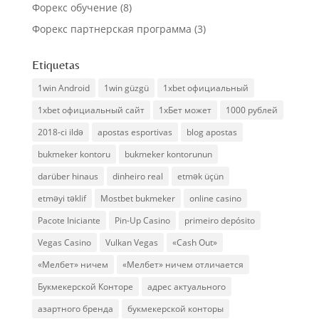
Форекс обучение
(8)
Форекс партнерская программа
(3)
Etiquetas
1win Android
1win güzgü
1xbet официальный
1xbet официальный сайт
1хБет может
1000 рублей
2018-ci ildə
apostas esportivas
blog apostas
bukmeker kontoru
bukmeker kontorunun
darüber hinaus
dinheiro real
etmək üçün
etməyi təklif
Mostbet bukmeker
online casino
Pacote Iniciante
Pin-Up Casino
primeiro depósito
Vegas Casino
Vulkan Vegas
«Cash Out»
«Мелбет» ничем
«Мелбет» ничем отличается
Букмекерской Конторе
адрес актуального
азартного бренда
букмекерской конторы