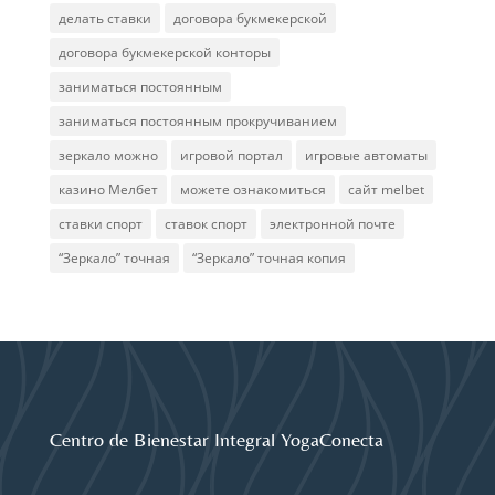
делать ставки
договора букмекерской
договора букмекерской конторы
заниматься постоянным
заниматься постоянным прокручиванием
зеркало можно
игровой портал
игровые автоматы
казино Мелбет
можете ознакомиться
сайт melbet
ставки спорт
ставок спорт
электронной почте
“Зеркало” точная
“Зеркало” точная копия
Centro de Bienestar Integral YogaConecta