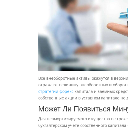
Все внеоборотные активы окажутся в верхн
отражают величину внеоборотных и оборотн
стратегии форекс
капитала и заёмных средс
собственные акции в уставном капитале не д
Может Ли Появиться Мину
Для неамортизируемого имущества в строке
бухгалтерском учете собственного капитала