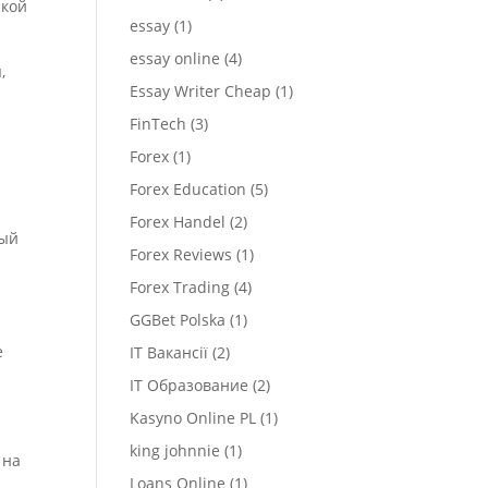
ской
essay
(1)
essay online
(4)
,
Essay Writer Cheap
(1)
FinTech
(3)
Forex
(1)
Forex Education
(5)
Forex Handel
(2)
ный
Forex Reviews
(1)
Forex Trading
(4)
GGBet Polska
(1)
е
IT Вакансії
(2)
IT Образование
(2)
Kasyno Online PL
(1)
king johnnie
(1)
 на
Loans Online
(1)