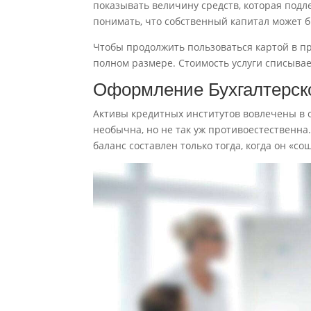
показывать величину средств, которая под
понимать, что собственный капитал может 
Чтобы продолжить пользоваться картой в пр
полном размере. Стоимость услуги списыва
Оформление Бухгалтерск
Активы кредитных институтов вовлечены в с
необычна, но не так уж противоестественна.
баланс составлен только тогда, когда он «со