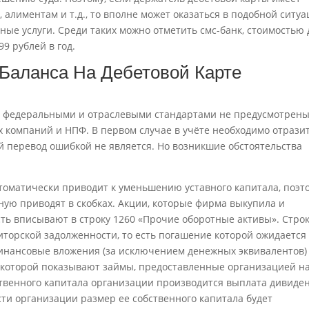
алиментам и т.д., то вполне может оказаться в подобной ситуа
ные услуги. Среди таких можно отметить смс-банк, стоимостью 
99 рублей в год.
Баланса На Дебетовой Карте
 федеральными и отраслевыми стандартами не предусмотрен
 компаний и НПФ. В первом случае в учёте необходимо отрази
й перевод ошибкой не является. Но возникшие обстоятельства
втоматически приводит к уменьшению уставного капитала, поэт
ную приводят в скобках. Акции, которые фирма выкупила и
сть вписывают в строку 1260 «Прочие оборотные активы». Стро
торской задолженности, то есть погашение которой ожидается
Финансовые вложения (за исключением денежных эквивалентов)
о которой показывают займы, предоставленные организацией н
бственного капитала организации производится выплата дивиде
ти организации размер ее собственного капитала будет