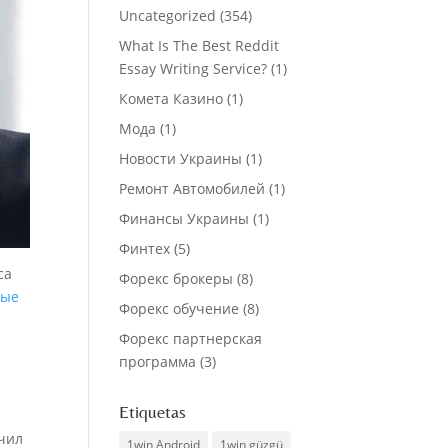
Uncategorized
(354)
What Is The Best Reddit
Essay Writing Service?
(1)
Комета Казино
(1)
Мода
(1)
Новости Украины
(1)
Ремонт Автомобилей
(1)
Финансы Украины
(1)
Финтех
(5)
са
Форекс брокеры
(8)
ные
Форекс обучение
(8)
Форекс партнерская
программа
(3)
Etiquetas
учил
1win Android
1win güzgü