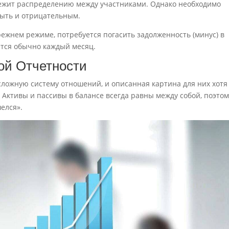
лежит распределению между участниками. Однако необходимо
быть и отрицательным.
ежнем режиме, потребуется погасить задолженность (минус) в
ется обычно каждый месяц.
ой Отчетности
ложную систему отношений, и описанная картина для них хотя
 Активы и пассивы в балансе всегда равны между собой, поэтом
шелся».