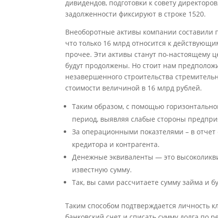
дивидендов, подготовки к совету директоро
задолженности фиксируют в строке 1520.
Внеоборотные активы компании составили поч
что только 16 млрд относится к действующи
прочее. Эти активы станут по-настоящему ц
будут продолжены. Но стоит нам предположит
незавершенного строительства стремительн
стоимости величиной в 16 млрд рублей.
Таким образом, с помощью горизонтально
период, выявляя слабые стороны предпри
За операционными показтелями – в отчет о
кредитора и контрагента.
Денежные эквиваленты — это высоколикви
известную сумму.
Так, вы сами рассчитаете сумму займа и бу
Таким способом подтверждается личность к
банковский счет и списать сумму долга по 