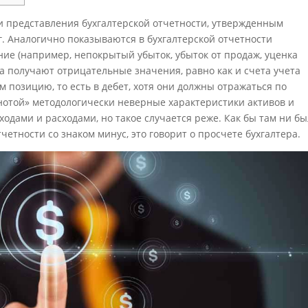
и представления бухгалтерской отчетности, утвержденным
. Аналогично показываются в бухгалтерской отчетности
ие (например, непокрытый убыток, убыток от продаж, уценка
та получают отрицательные значения, равно как и счета учета
 позицию, то есть в дебет, хотя они должны отражаться по
снотой» методологически неверные характеристики активов и
ходами и расходами, но такое случается реже. Как бы там ни бы
отчетности со знаком минус, это говорит о просчете бухгалтера.