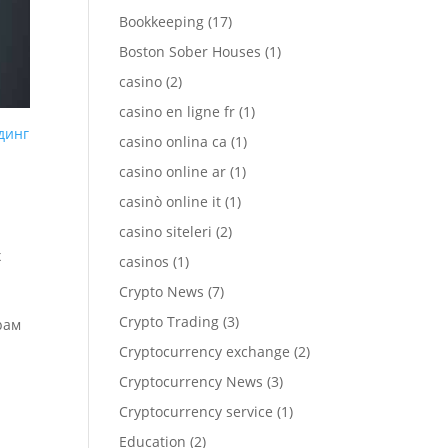
Bookkeeping
(17)
Boston Sober Houses
(1)
casino
(2)
casino en ligne fr
(1)
динг
casino onlina ca
(1)
casino online ar
(1)
casinò online it
(1)
casino siteleri
(2)
х
casinos
(1)
Crypto News
(7)
Crypto Trading
(3)
рам
Cryptocurrency exchange
(2)
Cryptocurrency News
(3)
Cryptocurrency service
(1)
Education
(2)