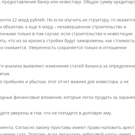
в, предоставления банку или инвестору. Общую сумму кредитор
ти 22 млрд рублей. Но если изучить их структуру, то окажется
м объектам, а еще 6 млрд – незавершенное строительство и
енными только в том случае, если строительство и инвестиции
ь, что из-за кризиса стройки будут заморожены, как стоимость
о снижается. Уверенность сохраняется только в отношении
го анализа выявляют изменения статей баланса за определен
ятия.
 прибылях и убытках, этот отчет важнее для инвестора, а не
дные финансовые вложения, которые легко продать за заране
дете уверены в том, что не попадете в долговую яму.
лиента. Согласно закону приставы имеют право наложить арест
решению суда. Поэтому, если держатель дебетовой карты имеет