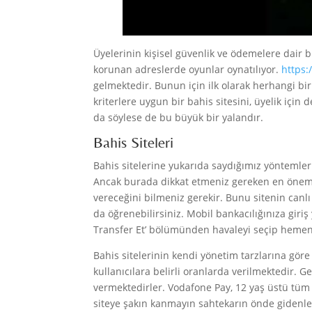
Üyelerinin kişisel güvenlik ve ödemelere dair b
korunan adreslerde oyunlar oynatılıyor.
https:/
gelmektedir. Bunun için ilk olarak herhangi bir
kriterlere uygun bir bahis sitesini, üyelik için d
da söylese de bu büyük bir yalandır.
Bahis Siteleri
Bahis sitelerine yukarıda saydığımız yöntemler
Ancak burada dikkat etmeniz gereken en öneml
vereceğini bilmeniz gerekir. Bunu sitenin canl
da öğrenebilirsiniz. Mobil bankacılığınıza giri
Transfer Et’ bölümünden havaleyi seçip hemen 
Bahis sitelerinin kendi yönetim tarzlarına göre 
kullanıcılara belirli oranlarda verilmektedir. G
vermektedirler. Vodafone Pay, 12 yaş üstü tüm a
siteye şakın kanmayın sahtekarın önde gidenleri