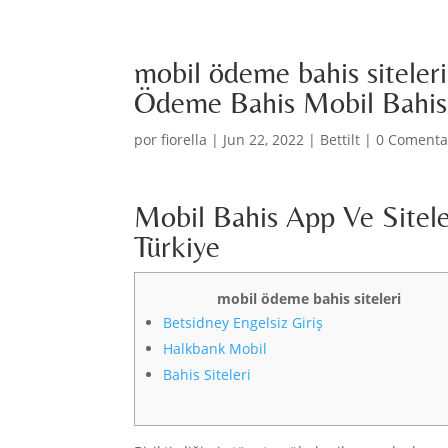
mobil ödeme bahis siteler
Ödeme Bahis Mobil Bahis
por
fiorella
|
Jun 22, 2022
|
Bettilt
|
0 Comenta
Mobil Bahis App Ve Sitel
Türkiye
mobil ödeme bahis siteleri
Betsidney Engelsiz Giriş
Halkbank Mobil
Bahis Siteleri