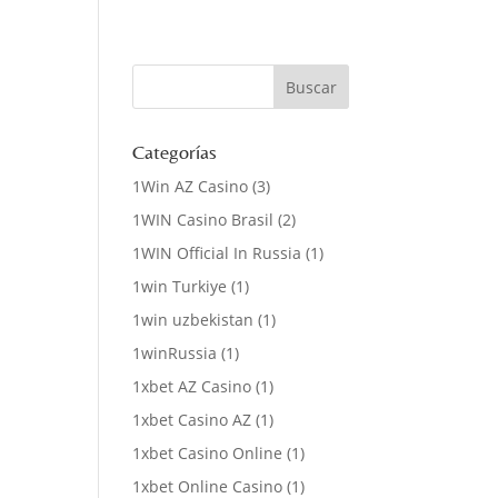
Categorías
1Win AZ Casino
(3)
1WIN Casino Brasil
(2)
1WIN Official In Russia
(1)
1win Turkiye
(1)
1win uzbekistan
(1)
1winRussia
(1)
1xbet AZ Casino
(1)
1xbet Casino AZ
(1)
1xbet Casino Online
(1)
1xbet Online Casino
(1)