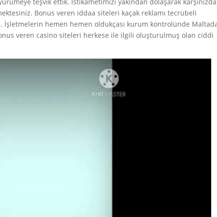
a yürümeye teşvik ettik. İstikametimizi yakından dolaşarak karşınızda
ektesiniz. Bonus veren iddaa siteleri kaçak reklamı tecrübeli
rıldı. İşletmelerin hemen hemen oldukçası kurum kontrolünde Maltad
us veren casino siteleri herkese ile ilgili oluşturulmuş olan ciddi