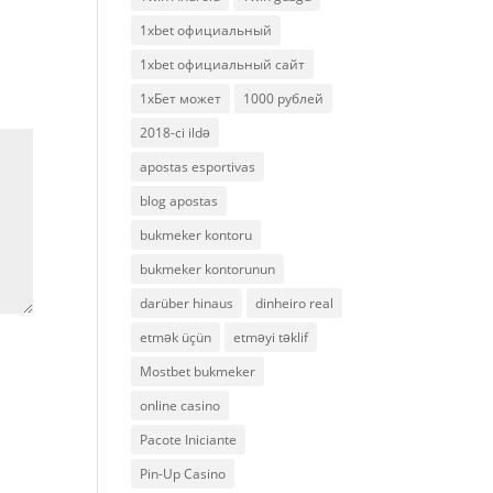
1xbet официальный
1xbet официальный сайт
1хБет может
1000 рублей
2018-ci ildə
apostas esportivas
blog apostas
bukmeker kontoru
bukmeker kontorunun
darüber hinaus
dinheiro real
etmək üçün
etməyi təklif
Mostbet bukmeker
online casino
Pacote Iniciante
Pin-Up Casino