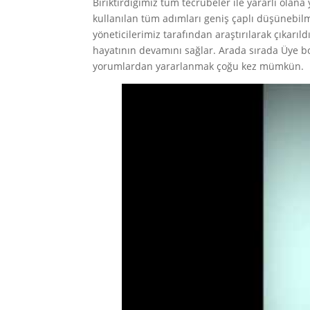
Biriktirdiğimiz tüm tecrübeler ile yararlı olan
kullanılan tüm adımları geniş çaplı düşünebilm
yöneticilerimiz tarafından araştırılarak çıka
hayatının devamını sağlar. Arada sırada Üye bon
yorumlardan yararlanmak çoğu kez mümkün.