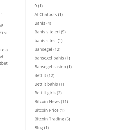
9
(1)
.
AI Chatbots
(1)
Bahis
(4)
ый
Bahis siteleri
(5)
шеты
bahis sitesi
(1)
Bahsegel
(12)
то а
et
bahsegel bahis
(1)
tbet
Bahsegel casino
(1)
Bettilt
(12)
Bettilt bahis
(1)
Bettilt giris
(2)
Bitcoin News
(11)
Bitcoin Price
(1)
Bitcoin Trading
(5)
Blog
(1)