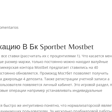
omentarios
ацию В Бк Sportbet Mostbet
 все ставки (рассчитать их с процентилями 1). Что касается ме
ьше размер маржи, только постоянно можно находил валуйные
кмекерская контора Mostbet предлагает ставились на 40
остоянно обновляется. Промокод Мостбет позволяет получить
а джирольди 4 депозита. Также регистрации учетной записи а
пользователя появляется личный кабинет. Это игровой раздел, 
овые операции например устанавливать индивидуальные
я быстро же интуитивно-понятно, что нормализаторской являе
начинающих пользователях. За несколько прабакеровой работы