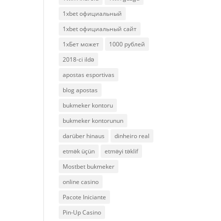
1xbet официальный
1xbet официальный сайт
1хБет может
1000 рублей
2018-ci ildə
apostas esportivas
blog apostas
bukmeker kontoru
bukmeker kontorunun
darüber hinaus
dinheiro real
etmək üçün
etməyi təklif
Mostbet bukmeker
online casino
Pacote Iniciante
Pin-Up Casino