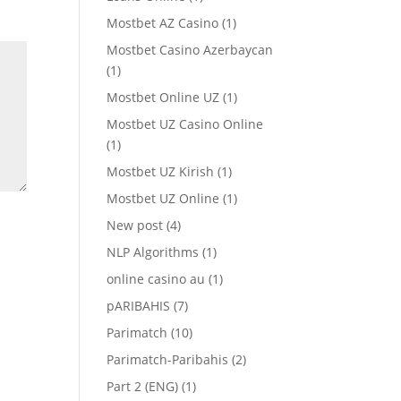
Mostbet AZ Casino
(1)
Mostbet Casino Azerbaycan
(1)
Mostbet Online UZ
(1)
Mostbet UZ Casino Online
(1)
Mostbet UZ Kirish
(1)
Mostbet UZ Online
(1)
New post
(4)
NLP Algorithms
(1)
online casino au
(1)
pARIBAHIS
(7)
Parimatch
(10)
Parimatch-Paribahis
(2)
Part 2 (ENG)
(1)