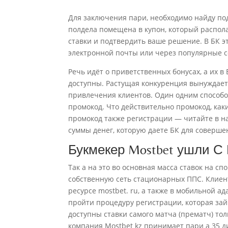
Для заключения пари, необходимо найду по
полдела помещена в купон, который распола
ставки и подтвердить ваше решение. В БК э
электронной почты или через популярные с
Речь идёт о приветственных бонусах, а их в
доступны. Растущая конкуренция вынуждает
привлечения клиентов. Один одним способо
промокод. Что действительно промокод, как
промокод также регистрации — читайте в 
суммы денег, которую даете БК для соверше
Букмекер Mostbet ушли С
Так а на это во основная масса ставок на сп
собственную сеть стационарных ППС. Клие
ресурсе mostbet. ru, а также в мобильной а
пройти процедуру регистрации, которая зай
доступны ставки самого матча (прематч) т
компания Mostbet kz принимает пари а 35 