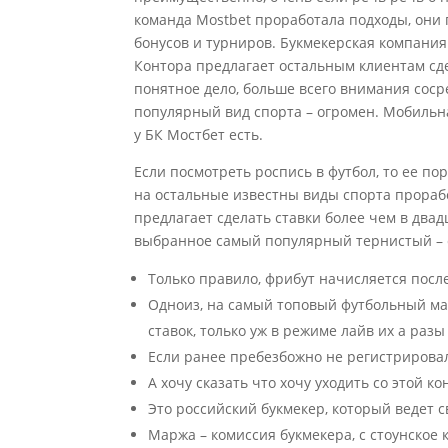
команда Mostbet проработала подходы, они
бонусов и турниров. Букмекерская компания
Контора предлагает остальным клиентам сдел
понятное дело, больше всего внимания соср
популярный вид спорта – огромен. Мобильн
у БК Мостбет есть.
Если посмотреть роспись в футбол, то ее по
на остальные известны виды спорта прораб
предлагает сделать ставки более чем в два
выбранное самый популярный тернистый – 
Только правило, фрибут начисляется пос
Одноиз, на самый топовый футбольный ма
ставок, только уж в режиме лайв их а раз
Если ранее пребезбожно не регистрировал
А хочу сказать что хочу уходить со этой ко
Это российский букмекер, который ведет 
Маржа – комиссия букмекера, с стоунское