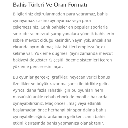
Bahis Türleri Ve Oran Formatı
Bilgileriniz doğrulanmadan para yatıramaz, bahis
oynayamaz, casino oynayamaz veya para
çekemezsiniz. Canlı bahisler en popüler sporlarla
sınırlıdır ve mevcut şampiyonalara yönelik bahislerin
sobre mevcut olduğu kesindir. Yayın yok, ancak ana
ekranda ayrıntılı maç istatistikleri empieza üç ek
sekme var. Yükleme düğmesi (aynı zamanda mevcut
bakiyeyi de gösterir), çeşitli ödeme sistemleri içeren
yükleme penceresini açar.
Bu oyunlar gerçekçi grafikler, heyecan verici bonus
özellikler ve büyük kazanma şansı ile birlikte gelir.
Ayrıca, daha fazla rahatlık için bu oyunları hem
masaüstü ankle rehab ebook de mobil cihazlarda
oynayabilirsiniz. Maç öncesi, maç veya etkinlik
başlamadan önce herhangi bir spor dalına bahis
oynayabileceğiniz anlamına gelirken, canlı bahis,
etkinlik sırasında bahis yapmanıza olanak tanır.