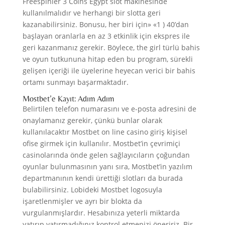
Freespinler 3 Coins Egypt slot makinesinde
kullanılmalıdır ve herhangi bir slotta geri
kazanabilirsiniz. Bonusu, her biri için» «1 ) 40’dan
başlayan oranlarla en az 3 etkinlik için ekspres ile
geri kazanmanız gerekir. Böylece, the girl türlü bahis
ve oyun tutkununa hitap eden bu program, sürekli
gelişen içeriği ile üyelerine heyecan verici bir bahis
ortamı sunmayı başarmaktadır.
Mostbet’e Kayıt: Adım Adım
Belirtilen telefon numarasını ve e-posta adresini de
onaylamanız gerekir, çünkü bunlar olarak
kullanılacaktır Mostbet on line casino giriş kişisel
ofise girmek için kullanılır. Mostbet’in çevrimiçi
casinolarında önde gelen sağlayıcıların çoğundan
oyunlar bulunmasının yanı sıra, Mostbet’in yazılım
departmanının kendi ürettiği slotları da burada
bulabilirsiniz. Lobideki Mostbet logosuyla
işaretlenmişler ve ayrı bir blokta da
vurgulanmışlardır. Hesabınıza yeterli miktarda
yatırıp yatırmadığınız kontrol etmenizi öneririz. Bir