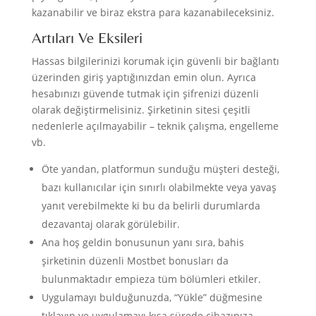
kazanabilir ve biraz ekstra para kazanabileceksiniz.
Artıları Ve Eksileri
Hassas bilgilerinizi korumak için güvenli bir bağlantı
üzerinden giriş yaptığınızdan emin olun. Ayrıca
hesabınızı güvende tutmak için şifrenizi düzenli
olarak değiştirmelisiniz. Şirketinin sitesi çeşitli
nedenlerle açılmayabilir – teknik çalışma, engelleme
vb.
Öte yandan, platformun sunduğu müşteri desteği,
bazı kullanıcılar için sınırlı olabilmekte veya yavaş
yanıt verebilmekte ki bu da belirli durumlarda
dezavantaj olarak görülebilir.
Ana hoş geldin bonusunun yanı sıra, bahis
şirketinin düzenli Mostbet bonusları da
bulunmaktadır empieza tüm bölümleri etkiler.
Uygulamayı bulduğunuzda, “Yükle” düğmesine
tıklayın ve uygulamayı kısa sürede cihazınıza