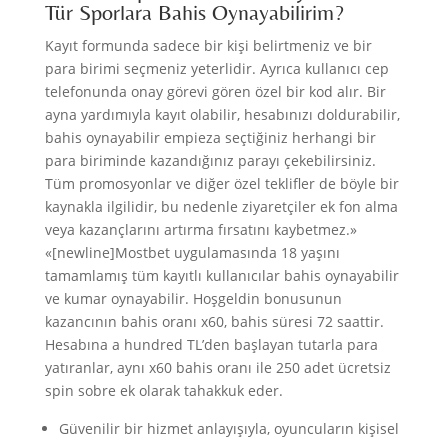
Tür Sporlara Bahis Oynayabilirim?
Kayıt formunda sadece bir kişi belirtmeniz ve bir
para birimi seçmeniz yeterlidir. Ayrıca kullanıcı cep
telefonunda onay görevi gören özel bir kod alır. Bir
ayna yardımıyla kayıt olabilir, hesabınızı doldurabilir,
bahis oynayabilir empieza seçtiğiniz herhangi bir
para biriminde kazandığınız parayı çekebilirsiniz.
Tüm promosyonlar ve diğer özel teklifler de böyle bir
kaynakla ilgilidir, bu nedenle ziyaretçiler ek fon alma
veya kazançlarını artırma fırsatını kaybetmez.»
«[newline]Mostbet uygulamasında 18 yaşını
tamamlamış tüm kayıtlı kullanıcılar bahis oynayabilir
ve kumar oynayabilir. Hoşgeldin bonusunun
kazancının bahis oranı x60, bahis süresi 72 saattir.
Hesabına a hundred TL’den başlayan tutarla para
yatıranlar, aynı x60 bahis oranı ile 250 adet ücretsiz
spin sobre ek olarak tahakkuk eder.
Güvenilir bir hizmet anlayışıyla, oyuncuların kişisel