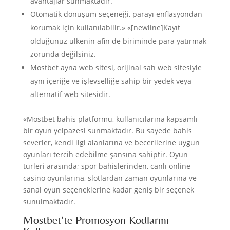
avantajlar sunmaktadır.
Otomatik dönüşüm seçeneği, parayı enflasyondan
korumak için kullanılabilir.» «[newline]Kayıt
olduğunuz ülkenin afin de biriminde para yatırmak
zorunda değilsiniz.
Mostbet ayna web sitesi, orijinal sah web sitesiyle
aynı içeriğe ve işlevselliğe sahip bir yedek veya
alternatif web sitesidir.
«Mostbet bahis platformu, kullanıcılarına kapsamlı
bir oyun yelpazesi sunmaktadır. Bu sayede bahis
severler, kendi ilgi alanlarına ve becerilerine uygun
oyunları tercih edebilme şansına sahiptir. Oyun
türleri arasında; spor bahislerinden, canlı online
casino oyunlarına, slotlardan zaman oyunlarına ve
sanal oyun seçeneklerine kadar geniş bir seçenek
sunulmaktadır.
Mostbet’te Promosyon Kodlarını