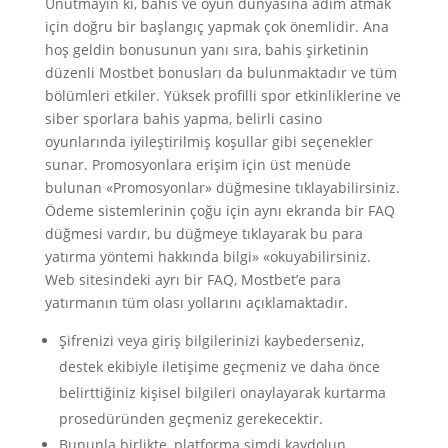
Unutmayın ki, bahis ve oyun dünyasına adım atmak
için doğru bir başlangıç yapmak çok önemlidir. Ana
hoş geldin bonusunun yanı sıra, bahis şirketinin
düzenli Mostbet bonusları da bulunmaktadır ve tüm
bölümleri etkiler. Yüksek profilli spor etkinliklerine ve
siber sporlara bahis yapma, belirli casino
oyunlarında iyileştirilmiş koşullar gibi seçenekler
sunar. Promosyonlara erişim için üst menüde
bulunan «Promosyonlar» düğmesine tıklayabilirsiniz.
Ödeme sistemlerinin çoğu için aynı ekranda bir FAQ
düğmesi vardır, bu düğmeye tıklayarak bu para
yatırma yöntemi hakkında bilgi» «okuyabilirsiniz.
Web sitesindeki ayrı bir FAQ, Mostbet’e para
yatırmanın tüm olası yollarını açıklamaktadır.
Şifrenizi veya giriş bilgilerinizi kaybederseniz,
destek ekibiyle iletişime geçmeniz ve daha önce
belirttiğiniz kişisel bilgileri onaylayarak kurtarma
prosedüründen geçmeniz gerekecektir.
Bununla birlikte, platforma şimdi kaydolun