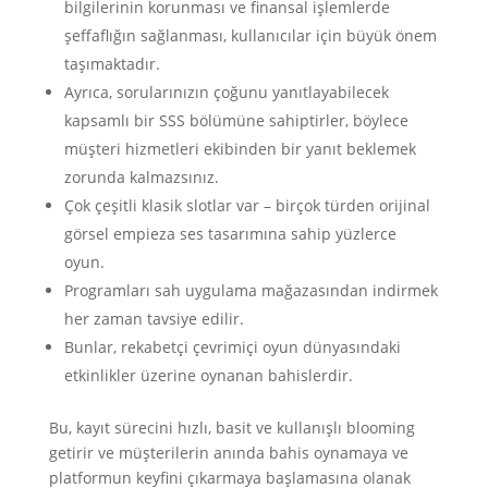
bilgilerinin korunması ve finansal işlemlerde
şeffaflığın sağlanması, kullanıcılar için büyük önem
taşımaktadır.
Ayrıca, sorularınızın çoğunu yanıtlayabilecek
kapsamlı bir SSS bölümüne sahiptirler, böylece
müşteri hizmetleri ekibinden bir yanıt beklemek
zorunda kalmazsınız.
Çok çeşitli klasik slotlar var – birçok türden orijinal
görsel empieza ses tasarımına sahip yüzlerce
oyun.
Programları sah uygulama mağazasından indirmek
her zaman tavsiye edilir.
Bunlar, rekabetçi çevrimiçi oyun dünyasındaki
etkinlikler üzerine oynanan bahislerdir.
Bu, kayıt sürecini hızlı, basit ve kullanışlı blooming
getirir ve müşterilerin anında bahis oynamaya ve
platformun keyfini çıkarmaya başlamasına olanak