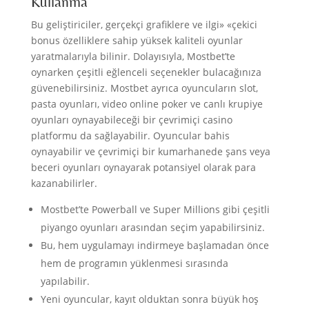
Kullanma
Bu geliştiriciler, gerçekçi grafiklere ve ilgi» «çekici
bonus özelliklere sahip yüksek kaliteli oyunlar
yaratmalarıyla bilinir. Dolayısıyla, Mostbet’te
oynarken çeşitli eğlenceli seçenekler bulacağınıza
güvenebilirsiniz. Mostbet ayrıca oyuncuların slot,
pasta oyunları, video online poker ve canlı krupiye
oyunları oynayabileceği bir çevrimiçi casino
platformu da sağlayabilir. Oyuncular bahis
oynayabilir ve çevrimiçi bir kumarhanede şans veya
beceri oyunları oynayarak potansiyel olarak para
kazanabilirler.
Mostbet’te Powerball ve Super Millions gibi çeşitli
piyango oyunları arasından seçim yapabilirsiniz.
Bu, hem uygulamayı indirmeye başlamadan önce
hem de programın yüklenmesi sırasında
yapılabilir.
Yeni oyuncular, kayıt olduktan sonra büyük hoş