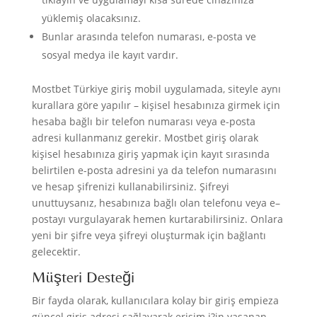
yüklemiş olacaksınız.
Bunlar arasında telefon numarası, e-posta ve
sosyal medya ile kayıt vardır.
Mostbet Türkiye giriş mobil uygulamada, siteyle aynı
kurallara göre yapılır – kişisel hesabınıza girmek için
hesaba bağlı bir telefon numarası veya e-posta
adresi kullanmanız gerekir. Mostbet giriş olarak
kişisel hesabınıza giriş yapmak için kayıt sırasında
belirtilen e-posta adresini ya da telefon numarasını
ve hesap şifrenizi kullanabilirsiniz. Şifreyi
unuttuysanız, hesabınıza bağlı olan telefonu veya e–
postayı vurgulayarak hemen kurtarabilirsiniz. Onlara
yeni bir şifre veya şifreyi oluşturmak için bağlantı
gelecektir.
Müşteri Desteği
Bir fayda olarak, kullanıcılara kolay bir giriş empieza
güncel giriş adresi sağlayarak erişim i?in yaşanan