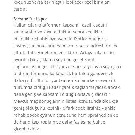
kodunuz varsa etkinleştirilebilecek özel bir alan
vardır.
Mostbet’te Espor
Kullanıcılar, platformun kapsamlı özellik setini
kullanabilir ve kayıt olduktan sonra seçtikleri
etkinliklere bahis oynayabilir. Platformun giriş
sayfası, kullanıcıların yalnızca e-posta adreslerini ve
şifrelerini vermelerini gerektirir. Ortaya çıkan soru
ayrıntılı bir açıklama veya belgesel kanıt
sağlanmasını gerektiriyorsa, e-posta yoluyla veya geri
bildirim formunu kullanarak bir talep göndermek
daha iyidir. Bu tür yöntemleri kullanırken cevap ilk
durumda olduğu kadar çabuk sağlanmayacak, ancak
daha geniş ve kapsamlı olduğu ortaya çıkacaktır.
Mevcut maç sonuçlarının listesi konusunda oldukça
geniş olduğunu kesinlikle fark edebilirsiniz – ankle
rehab ebook oyunun sonucuna hem sprained ankle
de handikap, toplam ve daha fazlasına bahse
girebilirsiniz.