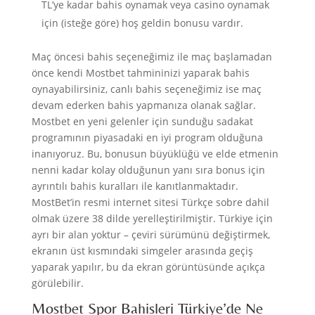
TL’ye kadar bahis oynamak veya casino oynamak
için (isteğe göre) hoş geldin bonusu vardır.
Maç öncesi bahis seçeneğimiz ile maç başlamadan
önce kendi Mostbet tahmininizi yaparak bahis
oynayabilirsiniz, canlı bahis seçeneğimiz ise maç
devam ederken bahis yapmanıza olanak sağlar.
Mostbet en yeni gelenler için sunduğu sadakat
programının piyasadaki en iyi program olduğuna
inanıyoruz. Bu, bonusun büyüklüğü ve elde etmenin
nenni kadar kolay olduğunun yanı sıra bonus için
ayrıntılı bahis kuralları ile kanıtlanmaktadır.
MostBet’in resmi internet sitesi Türkçe sobre dahil
olmak üzere 38 dilde yerelleştirilmiştir. Türkiye için
ayrı bir alan yoktur – çeviri sürümünü değiştirmek,
ekranın üst kısmındaki simgeler arasında geçiş
yaparak yapılır, bu da ekran görüntüsünde açıkça
görülebilir.
Mostbet Spor Bahisleri Türkiye’de Ne