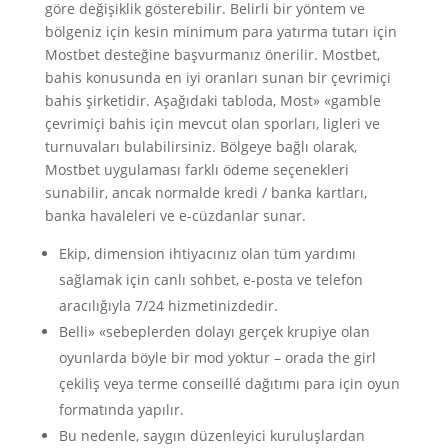
göre değişiklik gösterebilir. Belirli bir yöntem ve
bölgeniz için kesin minimum para yatırma tutarı için
Mostbet desteğine başvurmanız önerilir. Mostbet,
bahis konusunda en iyi oranları sunan bir çevrimiçi
bahis şirketidir. Aşağıdaki tabloda, Most» «gamble
çevrimiçi bahis için mevcut olan sporları, ligleri ve
turnuvaları bulabilirsiniz. Bölgeye bağlı olarak,
Mostbet uygulaması farklı ödeme seçenekleri
sunabilir, ancak normalde kredi / banka kartları,
banka havaleleri ve e-cüzdanlar sunar.
Ekip, dimension ihtiyacınız olan tüm yardımı
sağlamak için canlı sohbet, e-posta ve telefon
aracılığıyla 7/24 hizmetinizdedir.
Belli» «sebeplerden dolayı gerçek krupiye olan
oyunlarda böyle bir mod yoktur – orada the girl
çekiliş veya terme conseillé dağıtımı para için oyun
formatında yapılır.
Bu nedenle, saygın düzenleyici kuruluşlardan