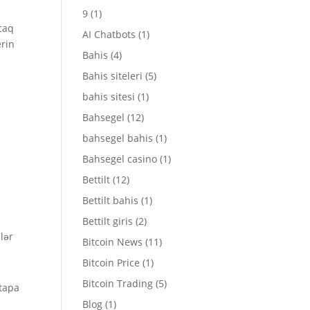
9
(1)
ncaq
AI Chatbots
(1)
erin
Bahis
(4)
Bahis siteleri
(5)
bahis sitesi
(1)
Bahsegel
(12)
bahsegel bahis
(1)
Bahsegel casino
(1)
Bettilt
(12)
Bettilt bahis
(1)
Bettilt giris
(2)
lər
Bitcoin News
(11)
Bitcoin Price
(1)
Bitcoin Trading
(5)
 tapa
Blog
(1)