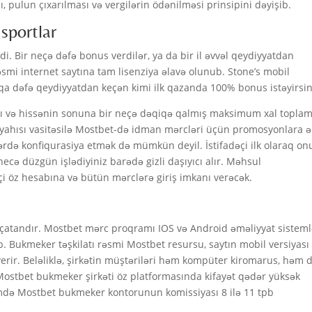
pulun çıxarılması və vergilərin ödənilməsi prinsipini dəyişib.
sportlar
r idi. Bir neçə dəfə bonus verdilər, ya da bir il əvvəl qeydiyyatdan
rəsmi internet saytına tam lisenziya əlavə olunub. Stone’s mobil
 Başqa dəfə qeydiyyatdan keçən kimi ilk qazanda 100% bonus istəyirsin
nlı və hissənin sonuna bir neçə dəqiqə qalmış maksimum xal topla
 siyahısı vasitəsilə Mostbet-də idman mərcləri üçün promosyonlara 
şlərdə konfiqurasiya etmək də mümkün deyil. İstifadəçi ilk olaraq o
cə düzgün işlədiyiniz barədə gizli daşıyıcı alır. Məhsul
çi öz hesabına və bütün mərclərə giriş imkanı verəcək.
lçatandır. Mostbet mərc proqramı IOS və Android əməliyyat sisteml
. Bukmeker təşkilatı rəsmi Mostbet resursu, saytın mobil versiyası
erir. Beləliklə, şirkətin müştəriləri həm kompüter kiromarus, həm 
ostbet bukmeker şirkəti öz platformasında kifayət qədər yüksək
imdə Mostbet bukmeker kontorunun komissiyası 8 ilə 11 tpb