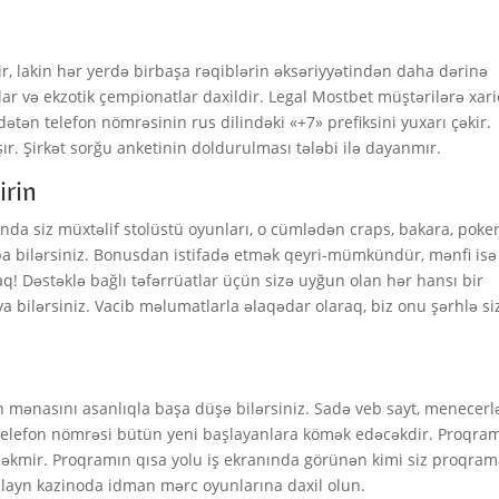
, lakin hər yerdə birbaşa rəqiblərin əksəriyyətindən daha dərinə
tçlar və ekzotik çempionatlar daxildir. Legal Mostbet müştərilərə xari
tən telefon nömrəsinin rus dilindəki «+7» prefiksini yuxarı çəkir.
r. Şirkət sorğu anketinin doldurulması tələbi ilə dayanmır.
rin
da siz müxtəlif stolüstü oyunları, o cümlədən craps, bakara, poker
tapa bilərsiniz. Bonusdan istifadə etmək qeyri-mümkündür, mənfi isə
! Dəstəklə bağlı təfərrüatlar üçün sizə uyğun olan hər hansı bir
aya bilərsiniz. Vacib məlumatlarla əlaqədar olaraq, biz onu şərhlə si
in mənasını asanlıqla başa düşə bilərsiniz. Sadə veb sayt, menecerl
telefon nömrəsi bütün yeni başlayanlara kömək edəcəkdir. Proqra
çəkmir. Proqramın qısa yolu iş ekranında görünən kimi siz proqra
 onlayn kazinoda idman mərc oyunlarına daxil olun.