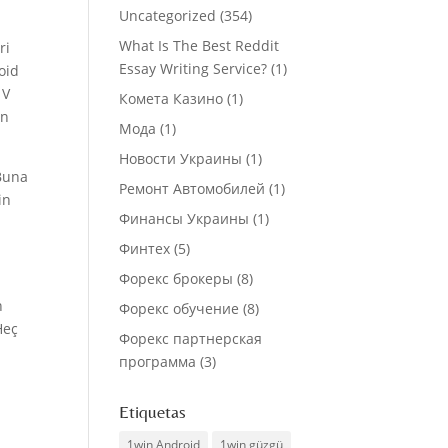
Uncategorized
(354)
What Is The Best Reddit
ri
Essay Writing Service?
(1)
oid
 V
Комета Казино
(1)
an
Мода
(1)
Новости Украины
(1)
 Buna
Ремонт Автомобилей
(1)
in
Финансы Украины
(1)
Финтех
(5)
Форекс брокеры
(8)
n
Форекс обучение
(8)
Heç
Форекс партнерская
программа
(3)
Etiquetas
1win Android
1win güzgü