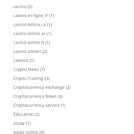
casino
(2)
casino en ligne fr
(1)
casino onlina ca
(1)
casino online ar
(1)
casinò online it
(1)
casino siteleri
(2)
casinos
(1)
Crypto News
(7)
Crypto Trading
(3)
Cryptocurrency exchange
(2)
Cryptocurrency News
(3)
Cryptocurrency service
(1)
Education
(2)
essay
(1)
essay online
(4)