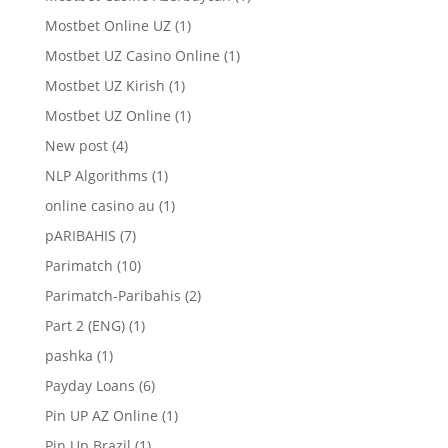
Mostbet Online UZ
(1)
Mostbet UZ Casino Online
(1)
Mostbet UZ Kirish
(1)
Mostbet UZ Online
(1)
New post
(4)
NLP Algorithms
(1)
online casino au
(1)
pARIBAHIS
(7)
Parimatch
(10)
Parimatch-Paribahis
(2)
Part 2 (ENG)
(1)
pashka
(1)
Payday Loans
(6)
Pin UP AZ Online
(1)
Pin Up Brazil
(1)