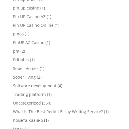
pin up casino
(1)
Pin UP Casino AZ
(1)
Pin UP Casino Online
(1)
pinco
(1)
PinUP AZ Casino
(1)
pm
(2)
Pribahis
(1)
Sober Homes
(1)
Sober living
(2)
Software development
(4)
Trading platform
(1)
Uncategorized
(354)
What Is The Best Reddit Essay Writing Service?
(1)
Комета Казино
(1)
Мода
(1)