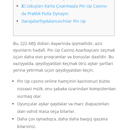
💵 Uduşları Karta Çıxarmaqla Pin Up Casino-
də Praktik Pulla Oynayın
Darajalarfoydalanuvchilar Pin Up
Bu, 222 ABŞ dolları dəyərində qiymətlidir, əziz
oyunların hədəfi. Pin Up Casino Azərbaycanı seçmək
üçün daha vivo proqramlar və bonuslar daxildir. Bu
vəziyyətdə, qeydiyyatdan keçmək ötrü aşkar şərtləri
yerinə yetirmək üçün qeydiyyatdan keçin.
Pin Up casino online həmçinin kazinonun bütöv
nüsxəsi mülk, onu şəbəkə üzərindən kompüterdən
vurmaq olar.
Oyunçular aşkar qaydalar və mərc diapazonları
olan vahid masa seçə bilərlər.
Daha çox oynadıqca, daha daha bəxşiş qazana
bilərsiniz.