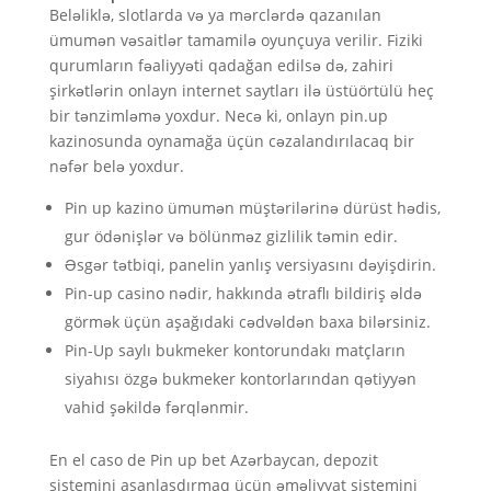
Beləliklə, slotlarda və ya mərclərdə qazanılan
ümumən vəsaitlər tamamilə oyunçuya verilir. Fiziki
qurumların fəaliyyəti qadağan edilsə də, zahiri
şirkətlərin onlayn internet saytları ilə üstüörtülü heç
bir tənzimləmə yoxdur. Necə ki, onlayn pin.up
kazinosunda oynamağa üçün cəzalandırılacaq bir
nəfər belə yoxdur.
Pin up kazino ümumən müştərilərinə dürüst hədis,
gur ödənişlər və bölünməz gizlilik təmin edir.
Əsgər tətbiqi, panelin yanlış versiyasını dəyişdirin.
Pin-up casino nədir, hakkında ətraflı bildiriş əldə
görmək üçün aşağıdaki cədvəldən baxa bilərsiniz.
Pin-Up saylı bukmeker kontorundakı matçların
siyahısı özgə bukmeker kontorlarından qətiyyən
vahid şəkildə fərqlənmir.
En el caso de Pin up bet Azərbaycan, depozit
sistemini asanlaşdırmaq üçün əməliyyat sistemini