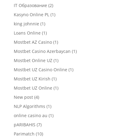
IT Образование
(2)
Kasyno Online PL
(1)
king johnnie
(1)
Loans Online
(1)
Mostbet AZ Casino
(1)
Mostbet Casino Azerbaycan
(1)
Mostbet Online UZ
(1)
Mostbet UZ Casino Online
(1)
Mostbet UZ Kirish
(1)
Mostbet UZ Online
(1)
New post
(4)
NLP Algorithms
(1)
online casino au
(1)
pARIBAHIS
(7)
Parimatch
(10)