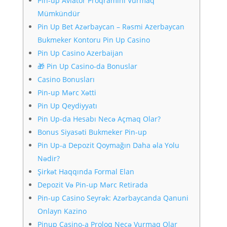
Pin-up Aviator Proqramını Vurmaq
Mümkündür
Pin Up Bet Azərbaycan – Rəsmi Azerbaycan
Bukmeker Kontoru Pin Up Casino
Pin Up Casino Azerbaijan
🎁 Pin Up Casino-da Bonuslar
Casino Bonusları
Pin-up Mərc Xətti
Pin Up Qeydiyyatı
Pin Up-da Hesabı Necə Açmaq Olar?
Bonus Siyasəti Bukmeker Pin-up
Pin Up-a Depozit Qoymağın Daha əla Yolu
Nədir?
Şirkət Haqqında Formal Elan
Depozit Və Pin-up Mərc Retirada
Pin-up Casino Seyrək: Azərbaycanda Qanuni
Onlayn Kazino
Pinup Casino-a Proloq Necə Vurmaq Olar