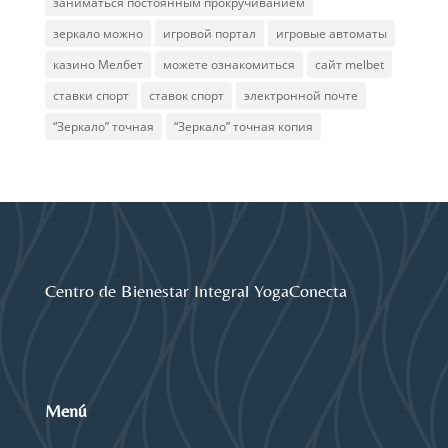
заниматься постоянным прокручиванием
зеркало можно
игровой портал
игровые автоматы
казино Мелбет
можете ознакомиться
сайт melbet
ставки спорт
ставок спорт
электронной почте
“Зеркало” точная
“Зеркало” точная копия
Centro de Bienestar Integral YogaConecta
Menú