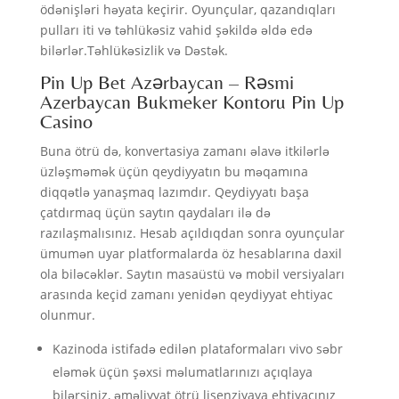
ödənişləri həyata keçirir. Oyunçular, qazandıqları
pulları iti və təhlükəsiz vahid şəkildə əldə edə
bilərlər.Təhlükəsizlik və Dəstək.
Pin Up Bet Azərbaycan – Rəsmi
Azerbaycan Bukmeker Kontoru Pin Up
Casino
Buna ötrü də, konvertasiya zamanı əlavə itkilərlə
üzləşməmək üçün qeydiyyatın bu məqamına
diqqətlə yanaşmaq lazımdır. Qeydiyyatı başa
çatdırmaq üçün saytın qaydaları ilə də
razılaşmalısınız. Hesab açıldıqdan sonra oyunçular
ümumən uyar platformalarda öz hesablarına daxil
ola biləcəklər. Saytın masaüstü və mobil versiyaları
arasında keçid zamanı yenidən qeydiyyat ehtiyac
olunmur.
Kazinoda istifadə edilən plataformaları vivo səbr
eləmək üçün şəxsi məlumatlarınızı açıqlaya
bilərsiniz, əməliyyat ötrü lisenziyaya ehtiyacınız