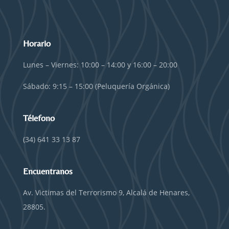
Horario
Lunes – Viernes: 10:00 – 14:00 y 16:00 – 20:00
Sábado: 9:15 – 15:00 (Peluquería Orgánica)
Télefono
(34) 641 33 13 87
Encuentranos
Av. Victimas del Terrorismo 9, Alcalá de Henares,
28805.