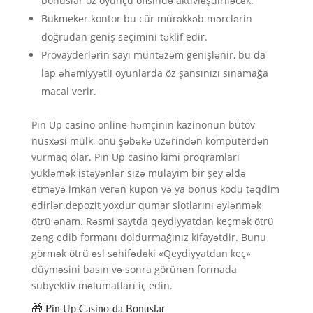
bonuslar öz oyunçu ofisində aktivləşdiriləcək.
Bukmeker kontor bu cür mürəkkəb mərclərin
doğrudan geniş seçimini təklif edir.
Provayderlərin sayı müntəzəm genişlənir, bu da
lap əhəmiyyətli oyunlarda öz şansınızı sınamağa
macal verir.
Pin Up casino online həmçinin kazinonun bütöv
nüsxəsi mülk, onu şəbəkə üzərindən kompüterdən
vurmaq olar. Pin Up casino kimi proqramları
yükləmək istəyənlər sizə mülayim bir şey əldə
etməyə imkan verən kupon və ya bonus kodu təqdim
edirlər.depozit yoxdur qumar slotlarını əylənmək
ötrü ənam. Rəsmi saytda qeydiyyatdan keçmək ötrü
zəng edib formanı doldurmağınız kifayətdir. Bunu
görmək ötrü əsl səhifədəki «Qeydiyyatdan keç»
düyməsini basın və sonra görünən formada
subyektiv məlumatları iç edin.
🎁 Pin Up Casino-da Bonuslar