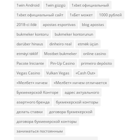
1win Android
1win güzgü
1xbet официальный
1xbet официальный сайт
1хБет может
1000 рублей
2018-ci ildə
apostas esportivas
blog apostas
bukmeker kontoru
bukmeker kontorunun
darüber hinaus
dinheiro real
etmək üçün
etməyi təklif
Mostbet bukmeker
online casino
Pacote Iniciante
Pin-Up Casino
primeiro depósito
Vegas Casino
Vulkan Vegas
«Cash Out»
«Мелбет» ничем
«Мелбет» ничем отличается
Букмекерской Конторе
адрес актуального
азартного бренда
букмекерской конторы
делать ставки
договора букмекерской
договора букмекерской конторы
заниматься постоянным