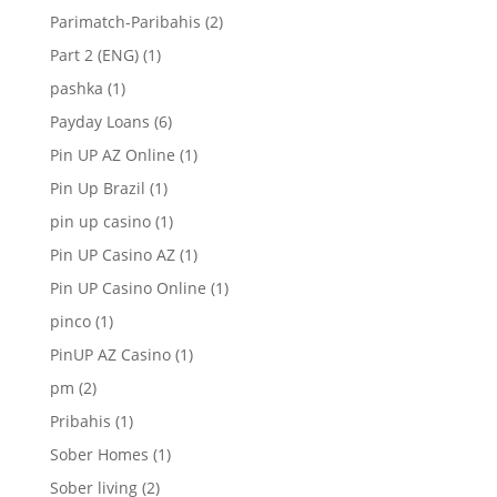
Parimatch-Paribahis
(2)
Part 2 (ENG)
(1)
pashka
(1)
Payday Loans
(6)
Pin UP AZ Online
(1)
Pin Up Brazil
(1)
pin up casino
(1)
Pin UP Casino AZ
(1)
Pin UP Casino Online
(1)
pinco
(1)
PinUP AZ Casino
(1)
pm
(2)
Pribahis
(1)
Sober Homes
(1)
Sober living
(2)