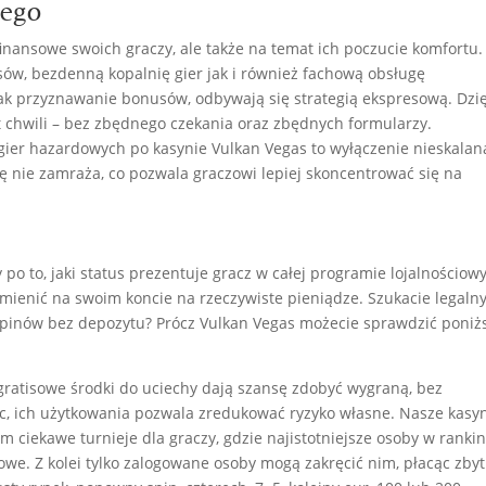
wego
finansowe swoich graczy, ale także na temat ich poczucie komfortu.
ów, bezdenną kopalnię gier jak i również fachową obsługę
ak przyznawanie bonusów, odbywają się strategią ekspresową. Dzię
t chwili – bez zbędnego czekania oraz zbędnych formularzy.
gier hazardowych po kasynie Vulkan Vegas to wyłączenie nieskalan
ię nie zamraża, co pozwala graczowi lepiej skoncentrować się na
 po to, jaki status prezentuje gracz w całej programie lojalnościo
mienić na swoim koncie na rzeczywiste pieniądze. Szukacie legaln
inów bez depozytu? Prócz Vulkan Vegas możecie sprawdzić poniż
gratisowe środki do uciechy dają szansę zdobyć wygraną, bez
, ich użytkowania pozwala zredukować ryzyko własne. Nasze kasy
 ciekawe turnieje dla graczy, gdzie najistotniejsze osoby w ranki
we. Z kolei tylko zalogowane osoby mogą zakręcić nim, płacąc zbyt