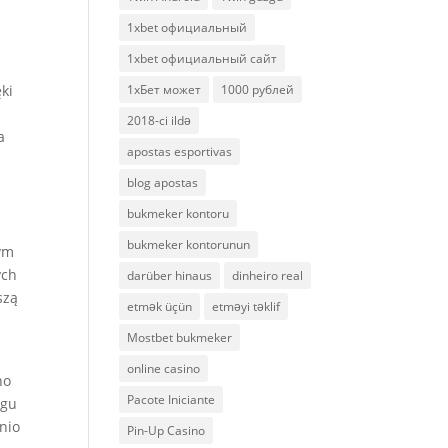
1xbet официальный
1xbet официальный сайт
ki
1хБет может
1000 рублей
2018-ci ildə
a
apostas esportivas
blog apostas
bukmeker kontoru
bukmeker kontorunun
wym
ych
darüber hinaus
dinheiro real
szą
etmək üçün
etməyi təklif
Mostbet bukmeker
online casino
no
Pacote Iniciante
ngu
nio
Pin-Up Casino