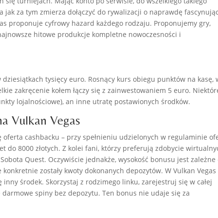
h się turniejach. Mając konto po serwisie, do wszelkiego takiego
 a jak za tym zmierza dołączyć do rywalizacji o naprawdę fascynują
as proponuje cyfrowy hazard każdego rodzaju. Proponujemy gry,
też najnowsze hitowe produkcje kompletne nowoczesności i
w dziesiątkach tysięcy euro. Rosnący kurs obiegu punktów na kasę,
kie zakręcenie kołem łączy się z zainwestowaniem 5 euro. Niektór
unkty lojalnościowe), an inne utratę postawionych środków.
na Vulkan Vegas
 oferta cashbacku – przy spełnieniu udzielonych w regulaminie of
 do 8000 złotych. Z kolei fani, którzy preferują zdobycie wirtualny
e Sobota Quest. Oczywiście jednakże, wysokość bonusu jest zależne
ie konkretnie zostały kwoty dokonanych depozytów. W Vulkan Vegas
nny środek. Skorzystaj z rodzimego linku, zarejestruj się w całej
ie darmowe spiny bez depozytu. Ten bonus nie udaje się za