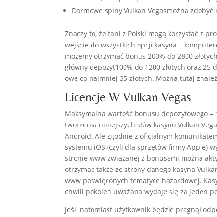
Darmowe spiny Vulkan Vegasmożna zdobyć na
Znaczy to, że fani z Polski mogą korzystać z p
wejście do wszystkich opcji kasyna – komputeró
możemy otrzymać bonus 200% do 2800 złotych 
główny depozyt100% do 1200 złotych oraz 25 
owe co najmniej 35 złotych. Można tutaj znal
Licencje W Vulkan Vegas
Maksymalna wartość bonusu depozytowego – 12
tworzenia niniejszych słów kasyno Vulkan Veg
Android. Ale zgodnie z oficjalnym komunikate
systemu iOS (czyli dla sprzętów firmy Apple) 
stronie www związanej z bonusami można akt
otrzymać także ze strony danego kasyna Vulkan
www poświęconych tematyce hazardowej. Kasyno
chwili pokoleń uważana wydaje się za jeden p
Jeśli natomiast użytkownik będzie pragnął odp