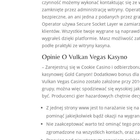
czynność możemy wykonać kontaktując się ze
zamknięte przez administrację witryny. Opera
bezpieczne, an ani jedna z podanych przez gra
Operator używa Secure Socket Layer w zamiar
klientów. Wszystkie twoje wygrane są naprawdę
wygrałeś dzięki platformie. Masz możliwość za
podłe praktyki ze witryny kasyna.
Opinie O Vulkan Vegas Kasyno
– Zarejestruj się w Cookie Casino i odbierzb
kasynowej Gold Canyon! Dodatkowo bonus dla 
Vulkan Vegas Casino zostało założone przy 2016
grupy, można więc spodziewać się wysokiej jako
być. Producenci gier hazardowych chętnie dec
Z jednej strony www jest to narażanie się n
pominąć jakiejkolwiek bądź okazji na wygra
Nie zaakceptować warto też ominąć tego pro
zgromadzone na wszystkich kontach, oraz zab