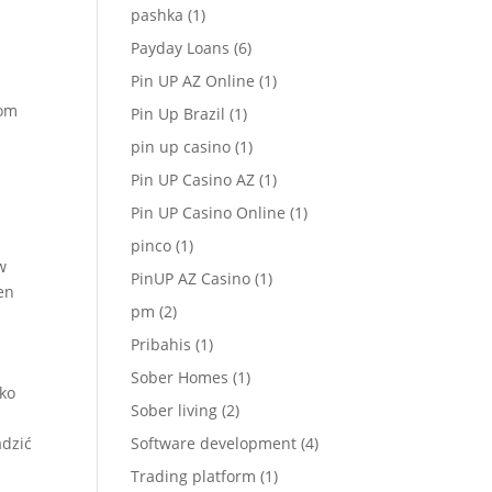
pashka
(1)
Payday Loans
(6)
Pin UP AZ Online
(1)
zom
Pin Up Brazil
(1)
u
pin up casino
(1)
Pin UP Casino AZ
(1)
Pin UP Casino Online
(1)
pinco
(1)
w
PinUP AZ Casino
(1)
en
pm
(2)
Pribahis
(1)
Sober Homes
(1)
bko
Sober living
(2)
adzić
Software development
(4)
Trading platform
(1)