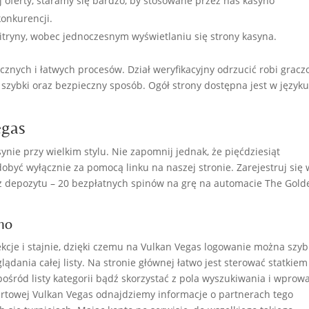
 oferty, staramy się bardzo, by stosowane przez nas kasyno
konkurencji.
itryny, wobec jednoczesnym wyświetlaniu się strony kasyna.
znych i łatwych procesów. Dział weryfikacyjny odrzucić robi grac
 szybki oraz bezpieczny sposób. Ogół strony dostępna jest w język
egas
ie przy wielkim stylu. Nie zapomnij jednak, że pięćdziesiąt
yć wyłącznie za pomocą linku na naszej stronie. Zarejestruj się 
z depozytu – 20 bezpłatnych spinów na grę na automacie The Gold
no
ekcje i stajnie, dzięki czemu na Vulkan Vegas logowanie można szy
lądania całej listy. Na stronie głównej łatwo jest sterować statkiem
ród listy kategorii bądź skorzystać z pola wyszukiwania i wprow
rtowej Vulkan Vegas odnajdziemy informacje o partnerach tego