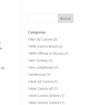
Categorías
1Win AZ Casino
(3)
d
1WIN Casino Brasil
(2)
ki
1WIN Official In Russia
(1)
y
1win Turkiye
(1)
1win uzbekistan
(1)
 90
1winRussia
(1)
1xbet AZ Casino
(1)
1xbet Casino AZ
(1)
1xbet Casino Online
(1)
1xbet Online Casino
(1)