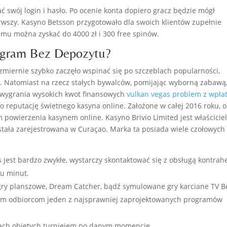
 swój login i hasło. Po ocenie konta dopiero gracz będzie mógł
rwszy. Kasyno Betsson przygotowało dla swoich klientów zupełnie
emu można zyskać do 4000 zł i 300 free spinów.
ogram Bez Depozytu?
ezmiernie szybko zaczęło wspinać się po szczeblach popularności,
je. Natomiast na rzecz stałych bywalców, pomijając wyborną zabawą
 wygrania wysokich kwot finansowych
vulkan vegas problem z wpła
o reputację świetnego kasyna online. Założone w całej 2016 roku, 
owierzenia kasynem online. Kasyno Brivio Limited jest właścicie
stała zarejestrowana w Curaçao. Marka ta posiada wiele czołowych
 jest bardzo zwykłe, wystarczy skontaktować się z obsługą kontrah
ku minut.
 w gry planszowe, Dream Catcher, bądź symulowane gry karciane TV B
zym odbiorcom jeden z najsprawniej zaprojektowanych programów
atach objętych turniejem po danym momencie.