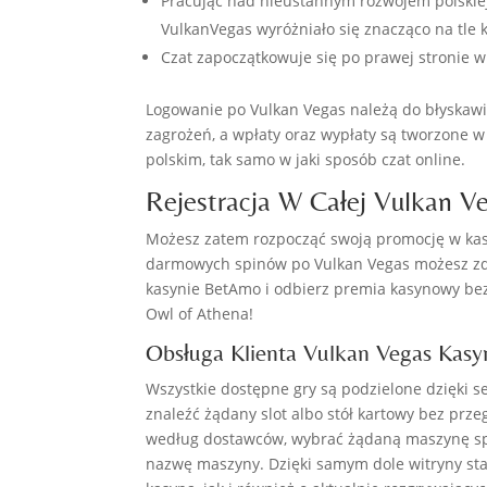
Pracując nad nieustannym rozwojem polskiej
VulkanVegas wyróżniało się znacząco na tle 
Czat zapoczątkowuje się po prawej stronie w
Logowanie po Vulkan Vegas należą do błyskawic
zagrożeń, a wpłaty oraz wypłaty są tworzone w
polskim, tak samo w jaki sposób czat online.
Rejestracja W Całej Vulkan V
Możesz zatem rozpocząć swoją promocję w kasyn
darmowych spinów po Vulkan Vegas możesz zdob
kasynie BetAmo i odbierz premia kasynowy be
Owl of Athena!
Obsługa Klienta Vulkan Vegas Kasy
Wszystkie dostępne gry są podzielone dzięki s
znaleźć żądany slot albo stół kartowy bez przeg
według dostawców, wybrać żądaną maszynę spoś
nazwę maszyny. Dzięki samym dole witryny sta