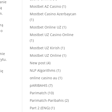
anie
Mostbet AZ Casino
(1)
dą
m.
Mostbet Casino Azerbaycan
(1)
rą
Mostbet Online UZ
(1)
 o
Mostbet UZ Casino Online
(1)
Mostbet UZ Kirish
(1)
nie
Mostbet UZ Online
(1)
ytu.
New post
(4)
j
NLP Algorithms
(1)
się
online casino au
(1)
pARIBAHIS
(7)
Parimatch
(10)
Parimatch-Paribahis
(2)
Part 2 (ENG)
(1)