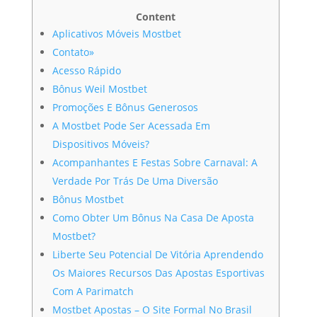
Content
Aplicativos Móveis Mostbet
Contato»
Acesso Rápido
Bônus Weil Mostbet
Promoções E Bônus Generosos
A Mostbet Pode Ser Acessada Em
Dispositivos Móveis?
Acompanhantes E Festas Sobre Carnaval: A
Verdade Por Trás De Uma Diversão
Bônus Mostbet
Como Obter Um Bônus Na Casa De Aposta
Mostbet?
Liberte Seu Potencial De Vitória Aprendendo
Os Maiores Recursos Das Apostas Esportivas
Com A Parimatch
Mostbet Apostas – O Site Formal No Brasil