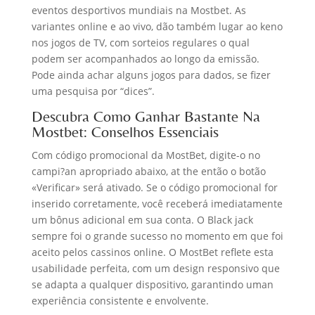
eventos desportivos mundiais na Mostbet. As
variantes online e ao vivo, dão também lugar ao keno
nos jogos de TV, com sorteios regulares o qual
podem ser acompanhados ao longo da emissão.
Pode ainda achar alguns jogos para dados, se fizer
uma pesquisa por “dices”.
Descubra Como Ganhar Bastante Na
Mostbet: Conselhos Essenciais
Com código promocional da MostBet, digite-o no
campi?an apropriado abaixo, at the então o botão
«Verificar» será ativado. Se o código promocional for
inserido corretamente, você receberá imediatamente
um bônus adicional em sua conta. O Black jack
sempre foi o grande sucesso no momento em que foi
aceito pelos cassinos online. O MostBet reflete esta
usabilidade perfeita, com um design responsivo que
se adapta a qualquer dispositivo, garantindo uman
experiência consistente e envolvente.