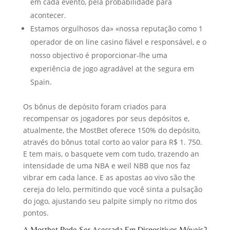
em cada evento, pela probabilidade para
acontecer.
Estamos orgulhosos da» «nossa reputação como 1
operador de on line casino fiável e responsável, e o
nosso objectivo é proporcionar-lhe uma
experiência de jogo agradável at the segura em
Spain.
Os bônus de depósito foram criados para
recompensar os jogadores por seus depósitos e,
atualmente, the MostBet oferece 150% do depósito,
através do bônus total corto ao valor para R$ 1. 750.
E tem mais, o basquete vem com tudo, trazendo an
intensidade de uma NBA e weil NBB que nos faz
vibrar em cada lance. E as apostas ao vivo são the
cereja do lelo, permitindo que você sinta a pulsação
do jogo, ajustando seu palpite simply no ritmo dos
pontos.
A Mostbet Pode Ser Acessada Em Dispositivos Móveis?