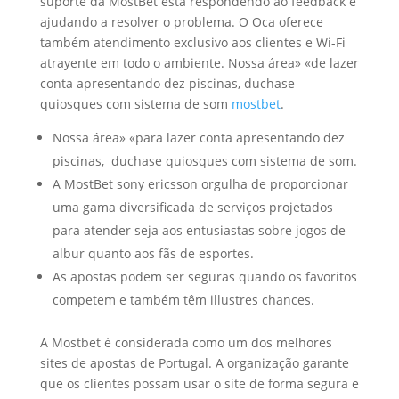
suporte da MostBet está respondendo ao feedback e
ajudando a resolver o problema. O Oca oferece
também atendimento exclusivo aos clientes e Wi-Fi
atrayente em todo o ambiente. Nossa área» «de lazer
conta apresentando dez piscinas, duchase
quiosques com sistema de som
mostbet
.
Nossa área» «para lazer conta apresentando dez
piscinas, duchase quiosques com sistema de som.
A MostBet sony ericsson orgulha de proporcionar
uma gama diversificada de serviços projetados
para atender seja aos entusiastas sobre jogos de
albur quanto aos fãs de esportes.
As apostas podem ser seguras quando os favoritos
competem e também têm illustres chances.
A Mostbet é considerada como um dos melhores
sites de apostas de Portugal. A organização garante
que os clientes possam usar o site de forma segura e