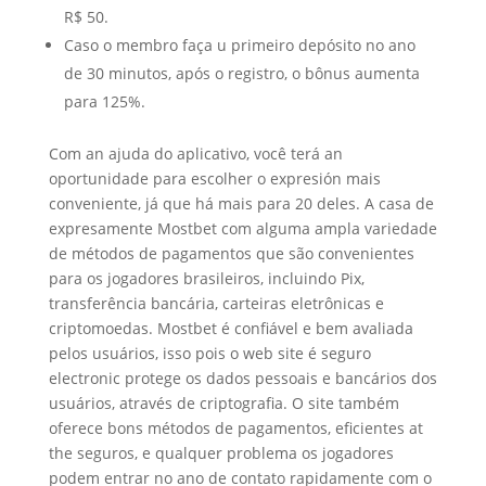
R$ 50.
Caso o membro faça u primeiro depósito no ano
de 30 minutos, após o registro, o bônus aumenta
para 125%.
Com an ajuda do aplicativo, você terá an
oportunidade para escolher o expresión mais
conveniente, já que há mais para 20 deles. A casa de
expresamente Mostbet com alguma ampla variedade
de métodos de pagamentos que são convenientes
para os jogadores brasileiros, incluindo Pix,
transferência bancária, carteiras eletrônicas e
criptomoedas. Mostbet é confiável e bem avaliada
pelos usuários, isso pois o web site é seguro
electronic protege os dados pessoais e bancários dos
usuários, através de criptografia. O site também
oferece bons métodos de pagamentos, eficientes at
the seguros, e qualquer problema os jogadores
podem entrar no ano de contato rapidamente com o