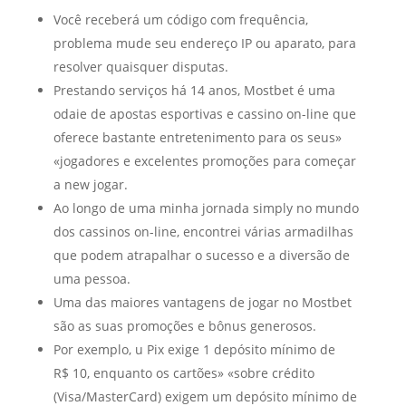
Você receberá um código com frequência,
problema mude seu endereço IP ou aparato, para
resolver quaisquer disputas.
Prestando serviços há 14 anos, Mostbet é uma
odaie de apostas esportivas e cassino on-line que
oferece bastante entretenimento para os seus»
«jogadores e excelentes promoções para começar
a new jogar.
Ao longo de uma minha jornada simply no mundo
dos cassinos on-line, encontrei várias armadilhas
que podem atrapalhar o sucesso e a diversão de
uma pessoa.
Uma das maiores vantagens de jogar no Mostbet
são as suas promoções e bônus generosos.
Por exemplo, u Pix exige 1 depósito mínimo de
R$ 10, enquanto os cartões» «sobre crédito
(Visa/MasterCard) exigem um depósito mínimo de