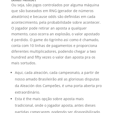
Ou seja, são jogos controlados por alguma máquina
que são baseados em RNG (gerador de números
aleatórios) e because odds são definidas em cada
acontecimiento, pela probabilidade sobre acontecer.
O jogador pode retirar an aposta a qualquer
momento, caso ocorra an explosão, o valor apostado
é perdido. O game do tigrinho asi como é chamado,
conta com 10 linhas de pagamentos e proporciona
diferentes multiplicadores, podendo chegar a two
hundred and fifty vezes o valor dan aposta pra os
mais sortudos.
Aqui, cada aleación, cada campeonato, a partir de
nosso amado Brasileirão até as gloriosas disputas
da Aleación dos Campeões, é uma porta aberta pro
extraordinário.
Esta é the mais opção sobre aposta mais
tradicional, onde o jogador aposta, antes dieses
partidas começarem, podendo ser disponibilizado