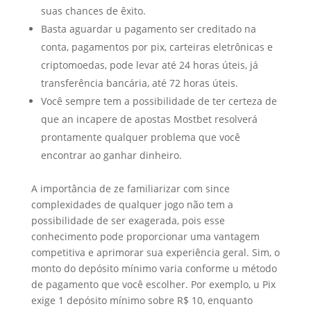
suas chances de êxito.
Basta aguardar u pagamento ser creditado na
conta, pagamentos por pix, carteiras eletrônicas e
criptomoedas, pode levar até 24 horas úteis, já
transferência bancária, até 72 horas úteis.
Você sempre tem a possibilidade de ter certeza de
que an incapere de apostas Mostbet resolverá
prontamente qualquer problema que você
encontrar ao ganhar dinheiro.
A importância de ze familiarizar com since
complexidades de qualquer jogo não tem a
possibilidade de ser exagerada, pois esse
conhecimento pode proporcionar uma vantagem
competitiva e aprimorar sua experiência geral. Sim, o
monto do depósito mínimo varia conforme u método
de pagamento que você escolher. Por exemplo, u Pix
exige 1 depósito mínimo sobre R$ 10, enquanto