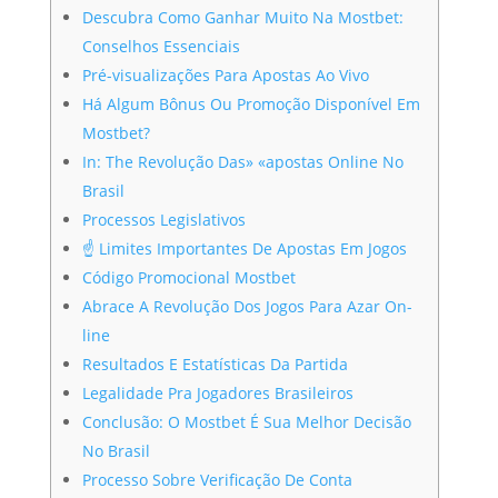
Descubra Como Ganhar Muito Na Mostbet:
Conselhos Essenciais
Pré-visualizações Para Apostas Ao Vivo
Há Algum Bônus Ou Promoção Disponível Em
Mostbet?
In: The Revolução Das» «apostas Online No
Brasil
Processos Legislativos
☝️ Limites Importantes De Apostas Em Jogos
Código Promocional Mostbet
Abrace A Revolução Dos Jogos Para Azar On-
line
Resultados E Estatísticas Da Partida
Legalidade Pra Jogadores Brasileiros
Conclusão: O Mostbet É Sua Melhor Decisão
No Brasil
Processo Sobre Verificação De Conta