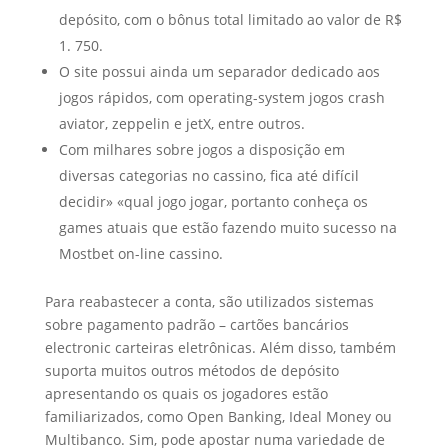
depósito, com o bônus total limitado ao valor de R$
1. 750.
O site possui ainda um separador dedicado aos
jogos rápidos, com operating-system jogos crash
aviator, zeppelin e jetX, entre outros.
Com milhares sobre jogos a disposição em
diversas categorias no cassino, fica até difícil
decidir» «qual jogo jogar, portanto conheça os
games atuais que estão fazendo muito sucesso na
Mostbet on-line cassino.
Para reabastecer a conta, são utilizados sistemas
sobre pagamento padrão – cartões bancários
electronic carteiras eletrônicas. Além disso, também
suporta muitos outros métodos de depósito
apresentando os quais os jogadores estão
familiarizados, como Open Banking, Ideal Money ou
Multibanco. Sim, pode apostar numa variedade de