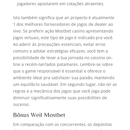
jogadores apostarem em cotações atraentes.
Isto também significa que an proyecto é atualmente
1 dos melhores fornecedores de jogos de dealer ao
vivo. Se preferir ação Mostbet casino apresentando
jogos virtuais, este tipo de jogo é indicado pra você.
Ao aderir às precauções essenciais, evitar erros
comuns e adotar estratégias eficazes, você tem a
possibilidade de levar a tua jornada no cassino on-
line a recém-lan?ados patamares. Lembre-se sobre
que o game responsável é essential e oferece o
ambiente ideal pra satisfazer sua paixão, mantendo
um equilíbrio saudável. Em segundo lugar, não oír as
regras e a mecânica dos jogos que você joga pode
diminuir significativamente suas possibilities de
sucesso.
Bônus Weil Mostbet
Em comparação com os concorrentes, os depósitos