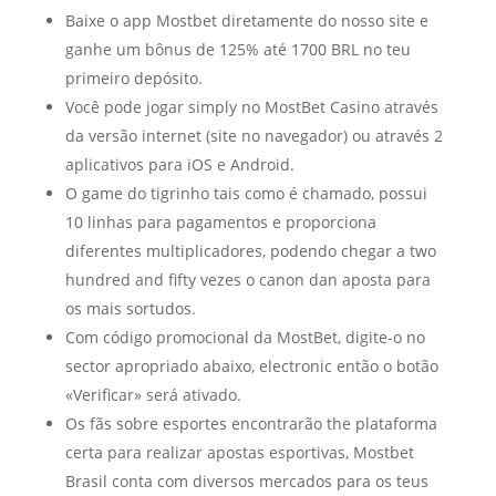
Baixe o app Mostbet diretamente do nosso site e
ganhe um bônus de 125% até 1700 BRL no teu
primeiro depósito.
Você pode jogar simply no MostBet Casino através
da versão internet (site no navegador) ou através 2
aplicativos para iOS e Android.
O game do tigrinho tais como é chamado, possui
10 linhas para pagamentos e proporciona
diferentes multiplicadores, podendo chegar a two
hundred and fifty vezes o canon dan aposta para
os mais sortudos.
Com código promocional da MostBet, digite-o no
sector apropriado abaixo, electronic então o botão
«Verificar» será ativado.
Os fãs sobre esportes encontrarão the plataforma
certa para realizar apostas esportivas, Mostbet
Brasil conta com diversos mercados para os teus