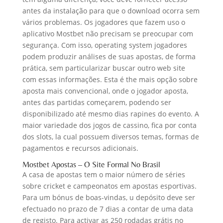
antes da instalação para que o download ocorra sem
vários problemas. Os jogadores que fazem uso o
aplicativo Mostbet não precisam se preocupar com
segurança. Com isso, operating system jogadores
podem produzir análises de suas apostas, de forma
prática, sem particularizar buscar outro web site
com essas informações. Esta é the mais opção sobre
aposta mais convencional, onde o jogador aposta,
antes das partidas começarem, podendo ser
disponibilizado até mesmo dias rapines do evento. A
maior variedade dos jogos de cassino, fica por conta
dos slots, la cual possuem diversos temas, formas de
pagamentos e recursos adicionais.
Mostbet Apostas – O Site Formal No Brasil
A casa de apostas tem o maior número de séries
sobre cricket e campeonatos em apostas esportivas.
Para um bónus de boas-vindas, u depósito deve ser
efectuado no prazo de 7 dias a contar de uma data
de registo. Para activar as 250 rodadas grátis no